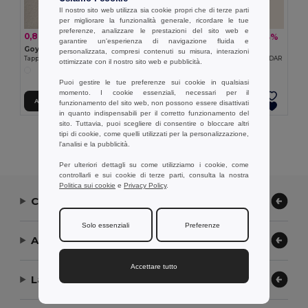
Il nostro sito web utilizza sia cookie propri che di terze parti
per migliorare la funzionalità generale, ricordare le tue
preferenze, analizzare le prestazioni del sito web e
0,80 €
5,97 €
-28%
-23%
1,11 €
7,77 €
garantire un'esperienza di navigazione fluida e
Goya 52532
Goya 39558
personalizzata, compresi contenuti su misura, interazioni
Tappo per Bottiglia Vino in Faggio EU NEPAL
Scatola in MDF per una bottiglia CEDAR
ottimizzate con il nostro sito web e pubblicità.
Puoi gestire le tue preferenze sui cookie in qualsiasi
momento. I cookie essenziali, necessari per il
Aggiungi al carrello
Aggiungi al carrello
funzionamento del sito web, non possono essere disattivati
in quanto indispensabili per il corretto funzionamento del
sito. Tuttavia, puoi scegliere di consentire o bloccare altri
tipi di cookie, come quelli utilizzati per la personalizzazione,
Visualizzazione Di Tutti I Prodotti.
l'analisi e la pubblicità.
Per ulteriori dettagli su come utilizziamo i cookie, come
controllarli e sui cookie di terze parti, consulta la nostra
Politica sui cookie
e
Privacy Policy
.
Contattaci
Solo essenziali
Preferenze
Aiuto or Assistenza
Accettare tutto
La nostra azienda