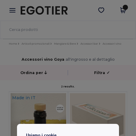
×
App Egotier
Scarica app
Prezzi migliori sull'app!
Home
Articoli promozionali
Mangiare & Bere
Accessori bar
Accessori vino
Accessori vino Goya
all'ingrosso e al dettaglio
Ordina per
Filtra
✓
2 results.
Made in
IT
Usiamo i cookie