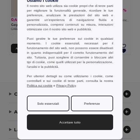
Usiamo i cookie
Il nostro sito web utilizza sia cookie propri che di terze parti
0,29 €
-3%
0,30 €
per migliorare la funzionalità generale, ricordare le tue
preferenze, analizzare le prestazioni del sito web e
Goya 36034
0,46 €
garantire un'esperienza di navigazione fluida e
Portachiavi Auto in Alluminio con Silicone DRIVE
personalizzata, compresi contenuti su misura, interazioni
Goya 37539
ottimizzate con il nostro sito web e pubblicità.
GARAGE LLAVERO
Puoi gestire le tue preferenze sui cookie in qualsiasi
momento. I cookie essenziali, necessari per il
funzionamento del sito web, non possono essere disattivati
Aggiungi al carrello
Aggiungi al carrello
in quanto indispensabili per il corretto funzionamento del
sito. Tuttavia, puoi scegliere di consentire o bloccare altri
tipi di cookie, come quelli utilizzati per la personalizzazione,
Visualizzazione Di Tutti I Prodotti.
l'analisi e la pubblicità.
Per ulteriori dettagli su come utilizziamo i cookie, come
controllarli e sui cookie di terze parti, consulta la nostra
Politica sui cookie
e
Privacy Policy
.
Contattaci
Solo essenziali
Preferenze
Aiuto or Assistenza
Accettare tutto
La nostra azienda