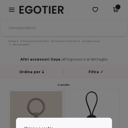
×
App Egotier
Scarica app
Prezzi migliori sull'app!
Home
Articoli promozionali
Portachiavi e Attrezzi
Accessori auto
Altri accessori
Altri accessori Goya
all'ingrosso e al dettaglio
Ordina per
Filtra
✓
2 results.