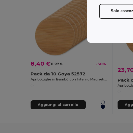
Solo essenz
8,40 €
11,97 €
-30%
23,7
Pack da 10 Goya 52572
Pack 
Apribottiglie in Bambù con Interno Magnetico Cromato ZUG
Aggiungi al carrello
Aggi