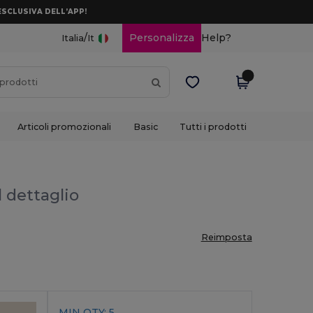
ESCLUSIVA DELL’APP!
/
Personalizza
Help?
Italia
It
Articoli promozionali
Basic
Tutti i prodotti
l dettaglio
Reimposta
MIN QTY: 5