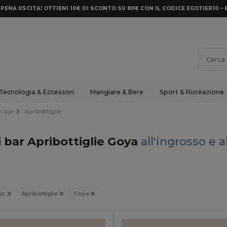
PENA USCITA! OTTIENI 10€ DI SCONTO SU 80€ CON IL CODICE EGOTIER10 – 
Tecnologia & Eccessori
Mangiare & Bere
Sport & Ricreazione
i bar
Apribottiglie
 bar Apribottiglie Goya
all'ingrosso e a
bar
Apribottiglie
Goya