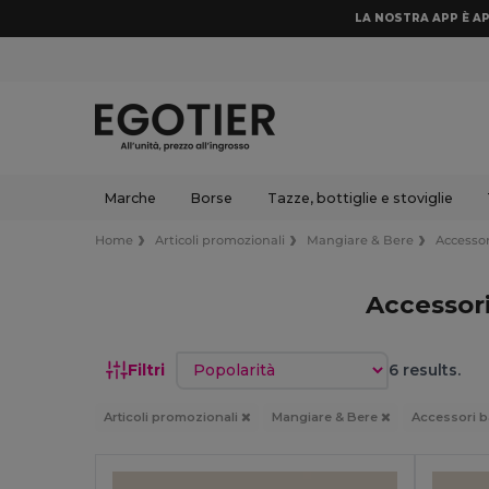
LA NOSTRA APP È AP
Marche
Borse
Tazze, bottiglie e stoviglie
Home
Articoli promozionali
Mangiare & Bere
Accessor
Accessori
Ordina per
Filtri
6 results.
Articoli promozionali
Mangiare & Bere
Accessori 