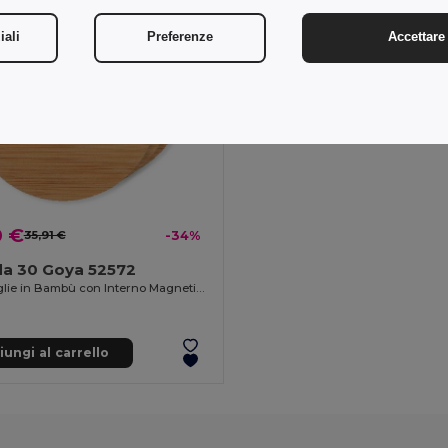
iali
Preferenze
Accettare 
0 €
35,91 €
-34%
da 30 Goya 52572
Apribottiglie in Bambù con Interno Magnetico Cromato ZUG
ungi al carrello