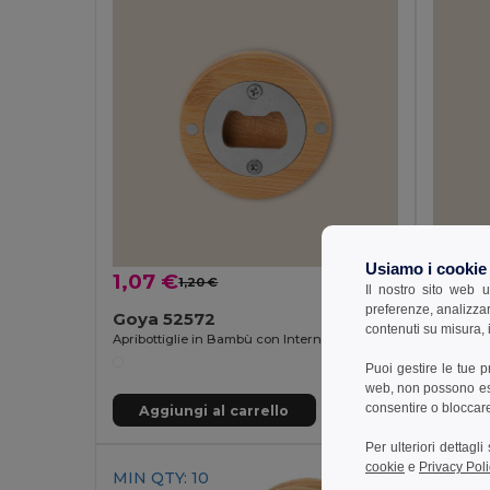
Usiamo i cookie
1,07 €
1,10 
1,20 €
-11%
Il nostro sito web u
preferenze, analizzar
Goya 52572
Goya 
contenuti su misura, i
Apribottiglie in Bambù con Interno Magnetico Cromato ZUG
Puoi gestire le tue 
web, non possono esse
consentire o bloccare 
Aggiungi al carrello
Aggi
Per ulteriori dettagl
cookie
e
Privacy Poli
MIN QTY: 10
MIN QT