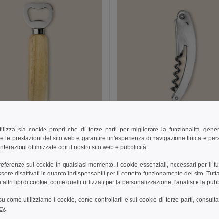
€
2,00 €
1,36 €
-19%
tilizza sia cookie propri che di terze parti per migliorare la funzionalità gener
e le prestazioni del sito web e garantire un'esperienza di navigazione fluida e pe
38042
Goya 26123
nterazioni ottimizzate con il nostro sito web e pubblicità.
Apribottiglie in Acciaio Inox con Manico in Legno OAK
preferenze sui cookie in qualsiasi momento. I cookie essenziali, necessari per il f
re disattivati in quanto indispensabili per il corretto funzionamento del sito. Tutta
altri tipi di cookie, come quelli utilizzati per la personalizzazione, l'analisi e la pubb
ungi al carrello
Aggiungi al carrello
i su come utilizziamo i cookie, come controllarli e sui cookie di terze parti, consult
cy
.
Y: 30