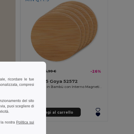
4,45 €
5,99 €
-26%
ale, ricordare le tue
Pack da 5 Goya 52572
rsonalizzata, compresi
Apribottiglie in Bambù con Interno Magnetico Cromato ZUG
Cavatappi Metallico Comodo e Maneggevole METAL
unzionamento del sito
via, puoi scegliere di
licità.
Aggiungi al carrello
a la nostra
Politica sui