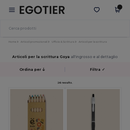
×
App Egotier
Scarica app
Prezzi migliori sull'app!
Home
Articoli promozionali
Ufficio & Scrittura
Articoli per la scrittura
Articoli per la scrittura Goya
all'ingrosso e al dettaglio
Ordina per
Filtra
✓
26 results.