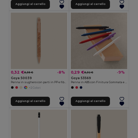
Aggiungi al carrello
Aggiungi al carrello
0,32 €
0,29 €
-8%
-9%
0,35 €
0,32 €
Goya 50039
Goya 53569
Penna in sughero con parti in PP e fibra di grano ODEN
Penna in ABS con Finitura Gommata e Inchiostro Blu KATOA
+2 Colori
Aggiungi al carrello
Aggiungi al carrello