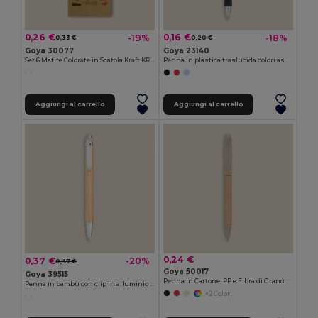
0,26 €
0,16 €
-19%
-18%
0,33 €
0,20 €
Goya 30077
Goya 23140
Set 6 Matite Colorate in Scatola Kraft KRAFT
Penna in plastica traslucida colori assortiti TRANSLUCENT
Aggiungi al carrello
Aggiungi al carrello
0,24 €
0,37 €
-20%
0,47 €
Goya 50017
Goya 39515
Penna in Cartone, PP e Fibra di Grano LUND
Penna in bambù con clip in alluminio JUNGLE
+2 Colori