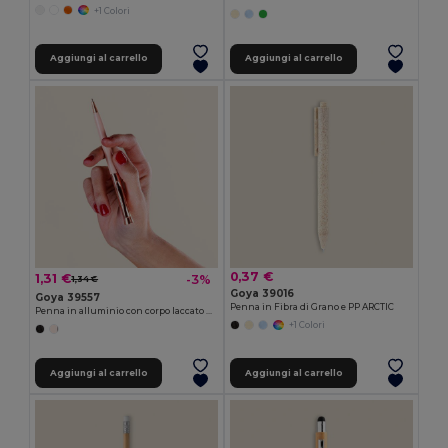
+1 Colori
Aggiungi al carrello
Aggiungi al carrello
0,37 €
1,31 €
-3%
1,34 €
Goya 39016
Goya 39557
Penna in Fibra di Grano e PP ARCTIC
Penna in alluminio con corpo laccato RICH
+1 Colori
Aggiungi al carrello
Aggiungi al carrello