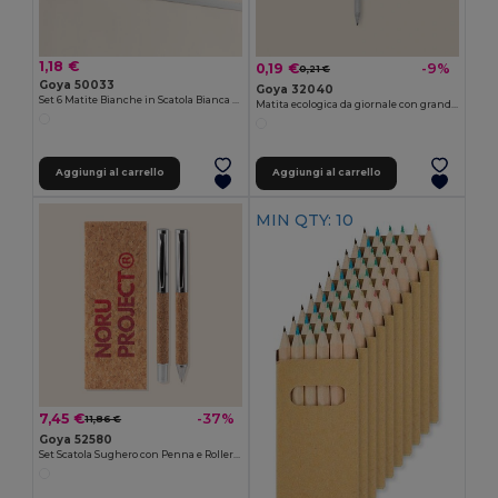
1,18 €
0,19 €
-9%
0,21 €
Goya 50033
Goya 32040
Set 6 Matite Bianche in Scatola Bianca WRITER
Matita ecologica da giornale con grande area PAPER
Aggiungi al carrello
Aggiungi al carrello
MIN QTY: 10
7,45 €
-37%
11,86 €
Goya 52580
Set Scatola Sughero con Penna e Roller KANDER