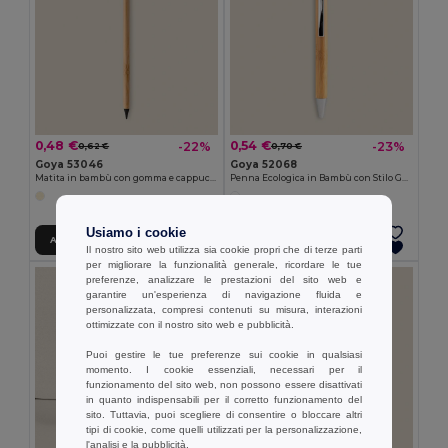
0,48 €
0,54 €
-22%
-23%
0,62 €
0,70 €
Goya 53046
Goya 52068
Matita in bambù con gomma e cappuccio INFINITE
Penna Ecologica in Bambù con Stilo GAZE
Usiamo i cookie
Aggiungi al carrello
Aggiungi al carrello
Il nostro sito web utilizza sia cookie propri che di terze parti
per migliorare la funzionalità generale, ricordare le tue
preferenze, analizzare le prestazioni del sito web e
garantire un'esperienza di navigazione fluida e
personalizzata, compresi contenuti su misura, interazioni
ottimizzate con il nostro sito web e pubblicità.
Puoi gestire le tue preferenze sui cookie in qualsiasi
momento. I cookie essenziali, necessari per il
funzionamento del sito web, non possono essere disattivati
in quanto indispensabili per il corretto funzionamento del
sito. Tuttavia, puoi scegliere di consentire o bloccare altri
tipi di cookie, come quelli utilizzati per la personalizzazione,
l'analisi e la pubblicità.