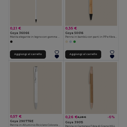
0,21 €
0,35 €
Goya 36066
Goya 50016
Matita elegante in legno con gomma MATT
Penna in bambù con parti in PP e fibra di grano MALMO
Aggiungi al carrello
Aggiungi al carrello
0,57 €
0,26 €
-6%
0,28 €
Goya 29077RE
Goya 39015
Penna in Alluminio Riciclato Colorata con Anelli STRIPE
Penna in Cartone e Fibra di Grano HILL