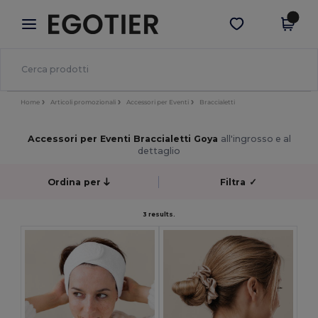
×
App Egotier
Scarica app
Prezzi migliori sull'app!
Home
Articoli promozionali
Accessori per Eventi
Braccialetti
Accessori per Eventi Braccialetti Goya
all'ingrosso e al
dettaglio
Ordina per
Filtra
✓
3 results.