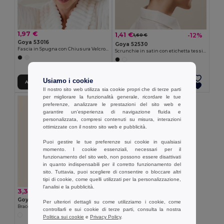
1,97 €
1,41 €
-12%
1,60 €
Goya 53016
Goya 52530
Fascia in Spugna con Chiusura Velcro VELCRO
Scrunchie in satin con etichetta tessile COMBIN
Usiamo i cookie
Aggiungi al carrello
Aggiungi al carrello
Il nostro sito web utilizza sia cookie propri che di terze parti
per migliorare la funzionalità generale, ricordare le tue
preferenze, analizzare le prestazioni del sito web e
garantire un'esperienza di navigazione fluida e
personalizzata, compresi contenuti su misura, interazioni
ottimizzate con il nostro sito web e pubblicità.
Puoi gestire le tue preferenze sui cookie in qualsiasi
momento. I cookie essenziali, necessari per il
funzionamento del sito web, non possono essere disattivati
in quanto indispensabili per il corretto funzionamento del
sito. Tuttavia, puoi scegliere di consentire o bloccare altri
tipi di cookie, come quelli utilizzati per la personalizzazione,
l'analisi e la pubblicità.
3,35 €
Goya 52514
Per ulteriori dettagli su come utilizziamo i cookie, come
Braccialetto in Legno di Acacia MASAYA
controllarli e sui cookie di terze parti, consulta la nostra
Politica sui cookie
e
Privacy Policy
.