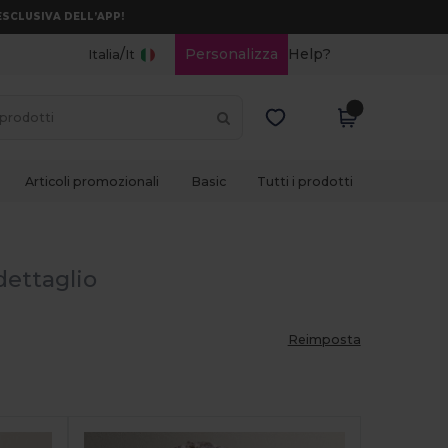
ESCLUSIVA DELL’APP!
/
Personalizza
Help?
Italia
It
Articoli promozionali
Basic
Tutti i prodotti
 dettaglio
Reimposta