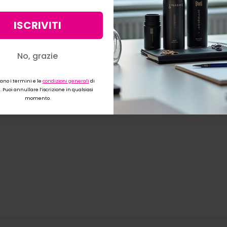
ISCRIVITI
iali
Preferenze
Accettare 
No, grazie
cano i termini e le
condizioni generali
di
 Puoi annullare l’iscrizione in qualsiasi
momento
.