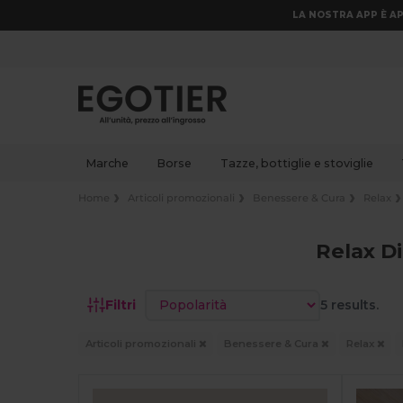
LA NOSTRA APP È AP
Marche
Borse
Tazze, bottiglie e stoviglie
Home
Articoli promozionali
Benessere & Cura
Relax
Relax D
Ordina per
Filtri
5 results.
Articoli promozionali
Benessere & Cura
Relax