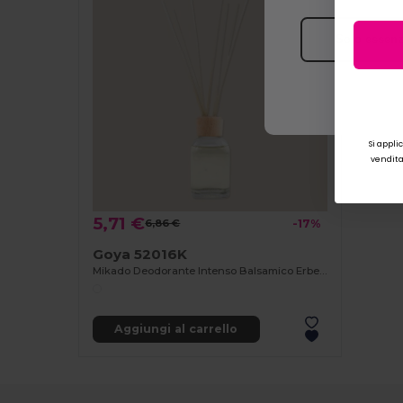
Solo essenz
Si appli
vendita.
5,71 €
6,86 €
-17%
Goya 52016K
Mikado Deodorante Intenso Balsamico Erbe Anice 100ml KADU
Aggiungi al carrello