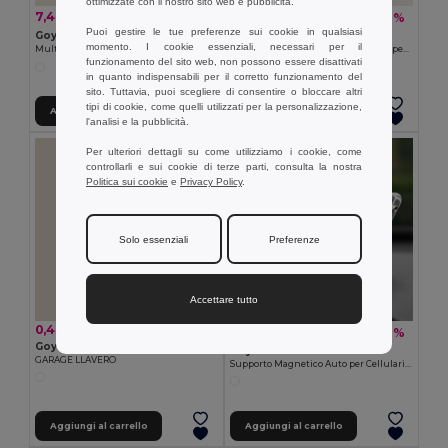
ottimizzate con il nostro sito web e pubblicità.
7,48 €
0,64 €
-11%
-19%
8,42 €
0,79 €
Puoi gestire le tue preferenze sui cookie in qualsiasi
Goya 52536
Goya 53534
momento. I cookie essenziali, necessari per il
Multitool in Acciaio e Bambù, 9 Funzioni GAURI
Nastro di Presentazione Diagonale per Scatole
funzionamento del sito web, non possono essere disattivati
in quanto indispensabili per il corretto funzionamento del
sito. Tuttavia, puoi scegliere di consentire o bloccare altri
tipi di cookie, come quelli utilizzati per la personalizzazione,
Aggiungi al carrello
Aggiungi al carrello
l'analisi e la pubblicità.
Per ulteriori dettagli su come utilizziamo i cookie, come
controllarli e sui cookie di terze parti, consulta la nostra
Politica sui cookie
e
Privacy Policy
.
Solo essenziali
Preferenze
Accettare tutto
0,46 €
2,17 €
-2%
2,22 €
Goya 37539
Goya 38068
GARAGE LLAVERO
Supporto Magnetico Auto per Cellulari in ABS GRAB
Aggiungi al carrello
Aggiungi al carrello