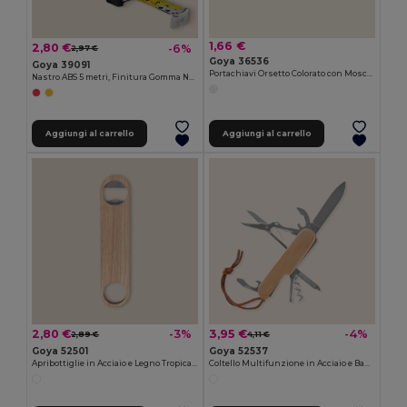
1,66 €
2,80 €
-6%
2,97 €
Goya 36536
Goya 39091
Portachiavi Orsetto Colorato con Moschettone Plastic BRUIN
Nastro ABS 5 metri, Finitura Gomma Nero BRIC
Aggiungi al carrello
Aggiungi al carrello
2,80 €
3,95 €
-3%
-4%
2,89 €
4,11 €
Goya 52501
Goya 52537
Apribottiglie in Acciaio e Legno Tropicale TRISTAN
Coltello Multifunzione in Acciaio e Bambù KUBI