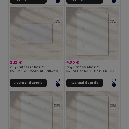
2,12 €
4,96 €
Goya 50697200GR1C
Goya 50699140GR1C
CARTONCINO 9X5,5 CM GERMINA 200GR 1 LATO
CARTA GERMINA DOPPIA 140GR 1 LATO
Aggiungi al carrello
Aggiungi al carrello