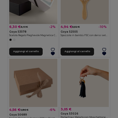
6,30 €
4,94 €
-2%
-10%
6,41 €
5,52 €
Goya 53578
Goya 52505
Scatola Regalo Pieghevole Magnetica Colorata FSC LUXE
Spazzola in bambù FSC con densi setole TAMARO
Aggiungi al carrello
Aggiungi al carrello
3,05 €
4,56 €
-6%
4,86 €
Goya 53026
Goya 50689
Portachiavi Metallo con Moschettone e Pompon Cotone POM-POM