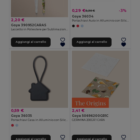
0,29 €
-3%
0,30 €
Goya 36034
2,20 €
Portachiavi Auto in Alluminio con Silicone DRIVE
Goya 390952CARAS
Laccetto in Poliestere per Sublimazione, Minimo 100 Pezzi LANYARD
Aggiungi al carrello
Aggiungi al carrello
0,59 €
2,41 €
Goya 36035
Goya 50696200GR1C
Portachiavi Casa in Alluminio con Silicone ROOF
GERMINA 200GR 1 CARA
Aggiungi al carrello
Aggiungi al carrello