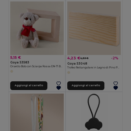
5,15 €
4,23 €
-2%
4,33 €
Goya 53583
Goya 53048
Orsetto Bob con Sciarpa Rossa EN-71 BOB
Trofeo Rettangolare in Legno di Pino PHELPS
Aggiungi al carrello
Aggiungi al carrello