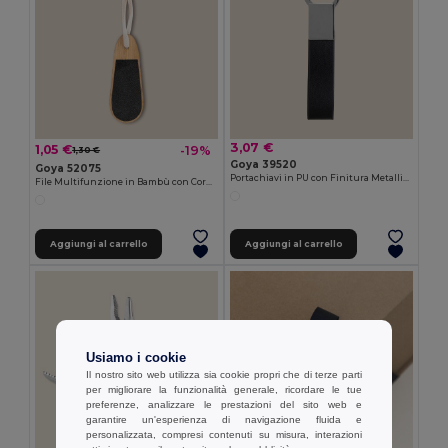
3,07 €
1,05 €
-19%
1,30 €
Goya 39520
Goya 52075
Portachiavi in PU con Finitura Metallica CHIAVE
File Multifunzione in Bambù con Cordino Cotone RASP
Aggiungi al carrello
Aggiungi al carrello
Usiamo i cookie
Il nostro sito web utilizza sia cookie propri che di terze parti
per migliorare la funzionalità generale, ricordare le tue
preferenze, analizzare le prestazioni del sito web e
garantire un'esperienza di navigazione fluida e
personalizzata, compresi contenuti su misura, interazioni