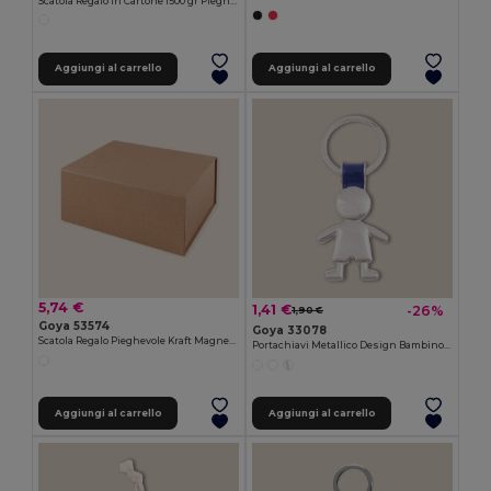
Scatola Regalo in Cartone 1500 gr Pieghevole con Chiusura Decorativa STEPO
Aggiungi al carrello
Aggiungi al carrello
5,74 €
1,41 €
-26%
1,90 €
Goya 53574
Goya 33078
Scatola Regalo Pieghevole Kraft Magnetica FSC KOHA
Portachiavi Metallico Design Bambino o Bambina KINDER
Aggiungi al carrello
Aggiungi al carrello