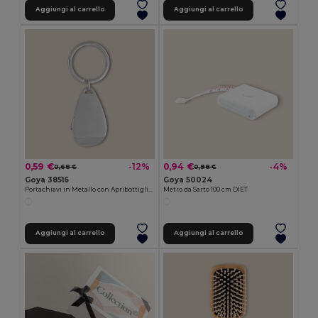
Aggiungi al carrello
Aggiungi al carrello
0,59 €
0,94 €
-12%
-4%
0,68 €
0,98 €
Goya 38516
Goya 50024
Portachiavi in Metallo con Apribottiglie PUB
Metro da Sarto 100 cm DIET
Aggiungi al carrello
Aggiungi al carrello