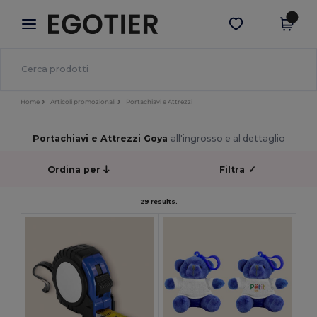
×
App Egotier
Scarica app
Prezzi migliori sull'app!
Home
Articoli promozionali
Portachiavi e Attrezzi
Portachiavi e Attrezzi Goya
all'ingrosso e al dettaglio
Ordina per
Filtra
✓
29 results.