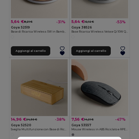
5,64 €
5,64 €
-31%
-53%
8,21 €
12,12 €
Goya 52519
Goya 38526
Base di Ricarica Wireless 5W in Bambù BARET
Base Ricarica Wireless Veloce Qi 10W QUICK
Aggiungi al carrello
Aggiungi al carrello
14,96 €
7,56 €
-38%
-47%
24,30 €
14,21 €
Goya 52520
Goya 53557
Sveglia Multifunzione con Base di Ricarica ANETO
Mouse Wireless in ABS Riciclato e RPET ALPE