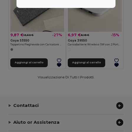
9,87 €
6,97 €
-27%
-15%
13,60 €
8,18 €
Goya 53550
Goya 39550
Tappetino Pieghevole con Caricatore Wireless 10W COMPUTE
Caricabatterie Wireless 5W con 2 Porte USB CYBER
Aggiungi al carrello
Aggiungi al carrello
Visualizzazione Di Tutti I Prodotti.
Contattaci
Aiuto or Assistenza