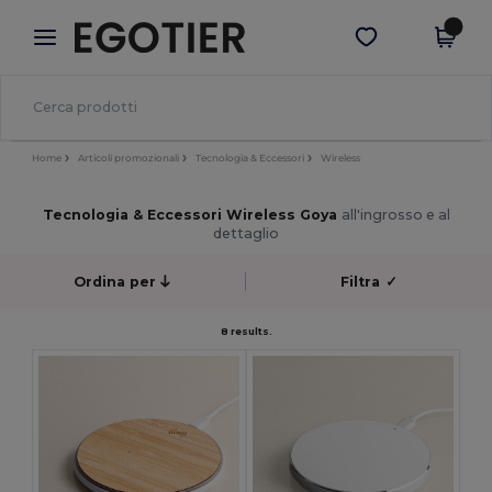
×
App Egotier
Scarica app
Prezzi migliori sull'app!
Home
Articoli promozionali
Tecnologia & Eccessori
Wireless
Tecnologia & Eccessori Wireless Goya
all'ingrosso e al
dettaglio
Ordina per
Filtra
✓
8 results.