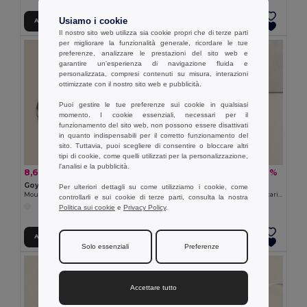
Usiamo i cookie
Aggiungi al carrello
Aggiungi al carrello
Il nostro sito web utilizza sia cookie propri che di terze parti
per migliorare la funzionalità generale, ricordare le tue
preferenze, analizzare le prestazioni del sito web e
garantire un'esperienza di navigazione fluida e
personalizzata, compresi contenuti su misura, interazioni
ottimizzate con il nostro sito web e pubblicità.
Puoi gestire le tue preferenze sui cookie in qualsiasi
momento. I cookie essenziali, necessari per il
funzionamento del sito web, non possono essere disattivati
in quanto indispensabili per il corretto funzionamento del
sito. Tuttavia, puoi scegliere di consentire o bloccare altri
tipi di cookie, come quelli utilizzati per la personalizzazione,
l'analisi e la pubblicità.
8,69 €
9,60 €
-28%
-28%
12,05 €
13,39 €
Goya 33575
Goya 52521
Per ulteriori dettagli su come utilizziamo i cookie, come
Mouse Wireless a Forma di Auto in ABS CAR
Supporto Telefono in Bambù con Ricarica Wireless KONGUR
controllarli e sui cookie di terze parti, consulta la nostra
Politica sui cookie
e
Privacy Policy
.
Aggiungi al carrello
Aggiungi al carrello
Solo essenziali
Preferenze
Accettare tutto