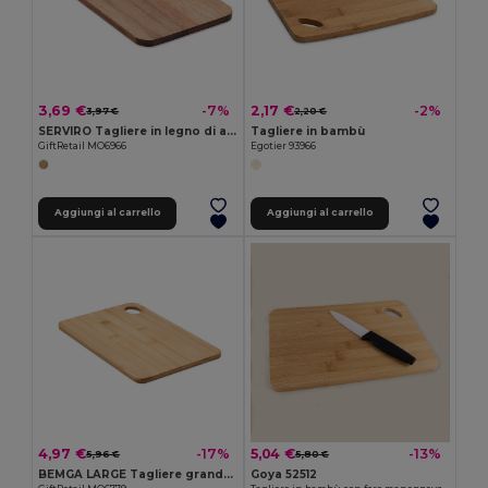
3,69 €
2,17 €
-7%
-2%
3,97 €
2,20 €
SERVIRO Tagliere in legno di acacia
Tagliere in bambù
GiftRetail MO6966
Egotier 93966
Aggiungi al carrello
Aggiungi al carrello
4,97 €
5,04 €
-17%
-13%
5,96 €
5,80 €
BEMGA LARGE Tagliere grande in bamboo
Goya 52512