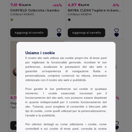
7,01 €
4,97 €
-44%
-6%
12,61 €
5,27 €
DARFIELD Ostbricka i bambu
BAYBA CLEAN Tagliere in bambù
GiftRetail MO6415
GiftRetail MO6144
Aggiungi al carrello
Aggiungi al carrello
Usiamo i cookie
Il nostro sito web utilizza sia cookie propri che di terze parti
per migliorare la funzionalità generale, ricordare le tue
preferenze, analizzare le prestazioni del sito web e
garantire un'esperienza di navigazione fluida e
personalizzata, compresi contenuti su misura, interazioni
ottimizzate con il nostro sito web e pubblicità.
Puoi gestire le tue preferenze sui cookie in qualsiasi
momento. I cookie essenziali, necessari per il
6,11 €
10,27 €
-34%
-19%
funzionamento del sito web, non possono essere disattivati
9,33 €
12,66 €
in quanto indispensabili per il corretto funzionamento del
Goya 52556
Tagliere in bambù
sito. Tuttavia, puoi scegliere di consentire o bloccare altri
Tagliere in Legno di Acacia con Bordi Arrotondati JAGUAR
Egotier 94261
tipi di cookie, come quelli utilizzati per la personalizzazione,
l'analisi e la pubblicità.
Per ulteriori dettagli su come utilizziamo i cookie, come
Aggiungi al carrello
Aggiungi al carrello
controllarli e sui cookie di terze parti, consulta la nostra