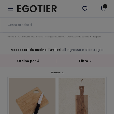
×
App Egotier
Scarica app
Prezzi migliori sull'app!
Home
Articoli promozionali
Mangiare & Bere
Accessori da cucina
Taglieri
Accessori da cucina Taglieri
all'ingrosso e al dettaglio
Ordina per
Filtra
✓
39 results.