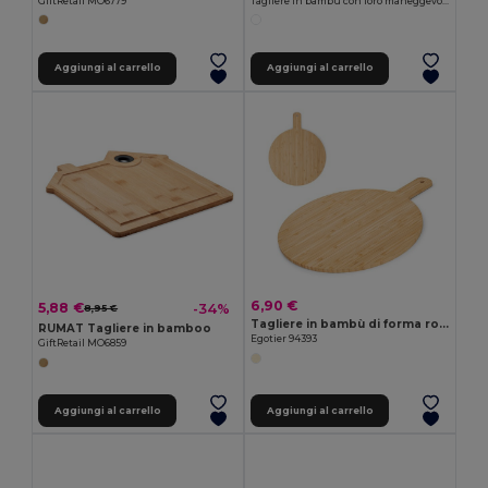
GiftRetail MO6779
Tagliere in bambù con foro maneggevole FUJI
Aggiungi al carrello
Aggiungi al carrello
6,90 €
5,88 €
-34%
8,95 €
Tagliere in bambù di forma rotonda
RUMAT Tagliere in bamboo
Egotier 94393
GiftRetail MO6859
Aggiungi al carrello
Aggiungi al carrello