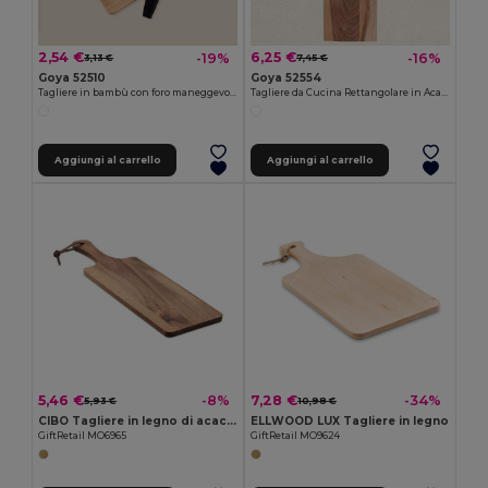
2,54 €
6,25 €
-19%
-16%
3,13 €
7,45 €
Goya 52510
Goya 52554
Tagliere in bambù con foro maneggevole JAYA
Tagliere da Cucina Rettangolare in Acacia QUILES
Aggiungi al carrello
Aggiungi al carrello
5,46 €
7,28 €
-8%
-34%
5,93 €
10,98 €
CIBO Tagliere in legno di acacia
ELLWOOD LUX Tagliere in legno
GiftRetail MO6965
GiftRetail MO9624