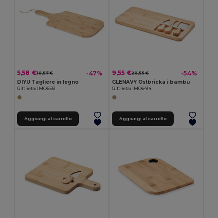
5,58 €
9,55 €
-47%
-54%
10,57 €
20,55 €
DIYU Tagliere in legno
GLENAVY Ostbricka i bambu
GiftRetail MO6551
GiftRetail MO6414
Aggiungi al carrello
Aggiungi al carrello