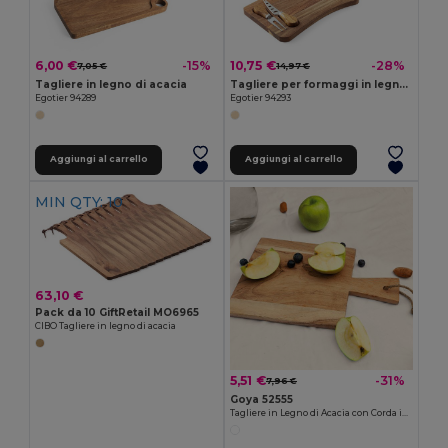
6,00 €
10,75 €
-15%
-28%
7,05 €
14,97 €
Tagliere in legno di acacia
Tagliere per formaggi in legno di acacia con manico in cotone, realizzato con materiale certificato FSC™ e altri materiali controllati
Egotier 94289
Egotier 94293
Aggiungi al carrello
Aggiungi al carrello
MIN QTY: 10
63,10 €
Pack da 10 GiftRetail MO6965
CIBO Tagliere in legno di acacia
5,51 €
-31%
7,96 €
Goya 52555
Tagliere in Legno di Acacia con Corda in Juta URIEL