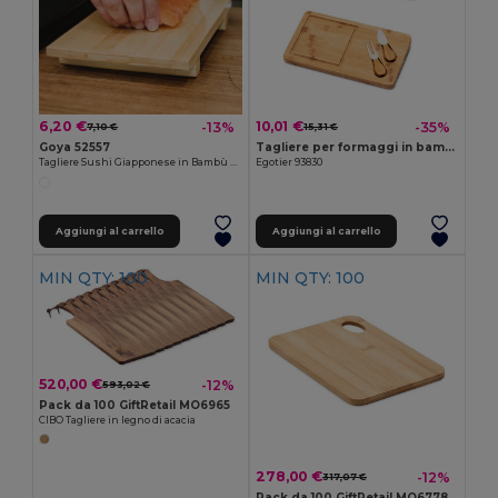
6,20 €
10,01 €
-13%
-35%
7,10 €
15,31 €
Goya 52557
Tagliere per formaggi in bambù con due utensili in acciaio inossidabile
Tagliere Sushi Giapponese in Bambù NEVIS
Egotier 93830
Aggiungi al carrello
Aggiungi al carrello
MIN QTY: 100
MIN QTY: 100
520,00 €
-12%
593,02 €
Pack da 100 GiftRetail MO6965
CIBO Tagliere in legno di acacia
278,00 €
-12%
317,07 €
Pack da 100 GiftRetail MO6778