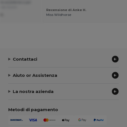
to eccellente e per
o da Dutch
Recensione di Anke H.
U.
Miss Wildhorse
Contattaci
Aiuto or Assistenza
La nostra azienda
Metodi di pagamento