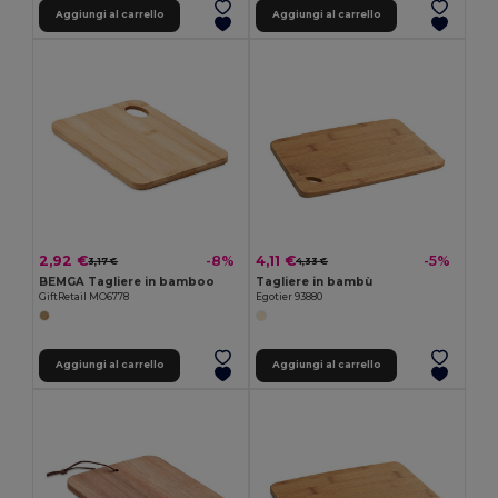
Aggiungi al carrello
Aggiungi al carrello
2,92 €
4,11 €
-8%
-5%
3,17 €
4,33 €
BEMGA Tagliere in bamboo
Tagliere in bambù
GiftRetail MO6778
Egotier 93880
Aggiungi al carrello
Aggiungi al carrello