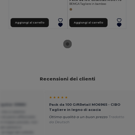
BEMGA Tagliere in bamboo
Aggiungi al carrello
Aggiungi al carrello
Recensioni dei clienti
★ ★ ★ ★ ★
Egotier 93880
Pack da 100 GiftRetail MO6965 - CIBO
Tagliere in legno di acacia
 che si adatta
 di pane affiancate.
Ottima qualità a un buon prezzo
Tradotto
n troppo piccolo, non
da Deutsch
oppo spesso e
i tagli del coltello.