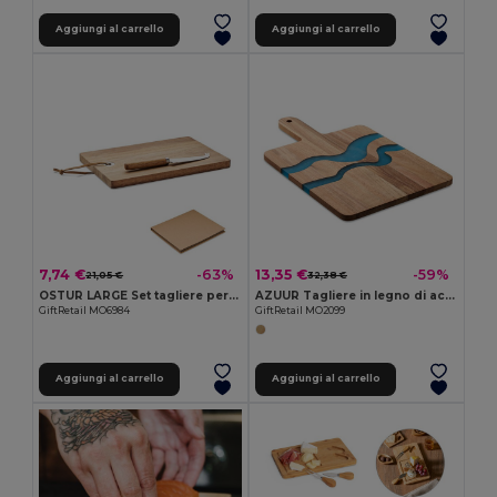
Aggiungi al carrello
Aggiungi al carrello
7,74 €
13,35 €
-63%
-59%
21,05 €
32,38 €
OSTUR LARGE Set tagliere per formaggi
AZUUR Tagliere in legno di acacia
GiftRetail MO6984
GiftRetail MO2099
Aggiungi al carrello
Aggiungi al carrello