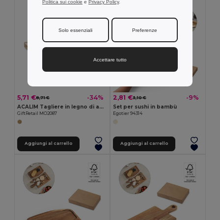
Politica sui cookie
e
Privacy Policy
.
Solo essenziali
Preferenze
Accettare tutto
5,71 €
2,81 €
-34%
-9%
8,71 €
3,10 €
ACALIM Tagliere in legno di acacia
Set per sushi in bambù
GiftRetail MO2087
Egotier 94314
Aggiungi al carrello
Aggiungi al carrello