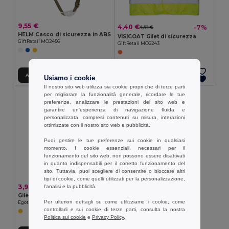
9,55 €
4,40 €
-7%
4,71 €
HELM Casco di sicurezza in ABS
VISICOAT Gilet di sicurezza
GiftRetail MO2456
GiftRetail MO2243
Aggiungi al carrello
Aggiungi al carrello
Usiamo i cookie
Il nostro sito web utilizza sia cookie propri che di terze parti
per migliorare la funzionalità generale, ricordare le tue
preferenze, analizzare le prestazioni del sito web e
garantire un'esperienza di navigazione fluida e
personalizzata, compresi contenuti su misura, interazioni
ottimizzate con il nostro sito web e pubblicità.
Puoi gestire le tue preferenze sui cookie in qualsiasi
momento. I cookie essenziali, necessari per il
funzionamento del sito web, non possono essere disattivati
in quanto indispensabili per il corretto funzionamento del
sito. Tuttavia, puoi scegliere di consentire o bloccare altri
tipi di cookie, come quelli utilizzati per la personalizzazione,
3,95 €
l'analisi e la pubblicità.
Gilet alta visibilità in 100% poliestere
Per ulteriori dettagli su come utilizziamo i cookie, come
Egotier 98503
controllarli e sui cookie di terze parti, consulta la nostra
Politica sui cookie
e
Privacy Policy
.