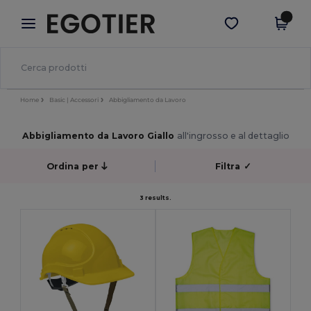
×
App Egotier
Scarica app
Prezzi migliori sull'app!
Home
Basic | Accessori
Abbigliamento da Lavoro
Abbigliamento da Lavoro Giallo
all'ingrosso e al dettaglio
Ordina per
Filtra
✓
3 results.