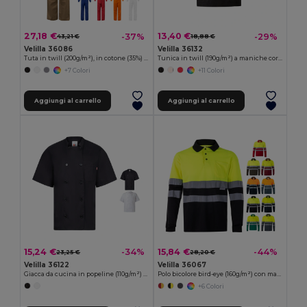
27,18 €
13,40 €
-37%
-29%
43,21 €
18,88 €
Velilla 36086
Velilla 36132
Tuta in twill (200g/m²), in cotone (35%) e poliestere (65%)
Tunica in twill (190g/m²) a maniche corte, in poliestere (65%) e cotone (35%)
+7 Colori
+11 Colori
Aggiungi al carrello
Aggiungi al carrello
15,24 €
15,84 €
-34%
-44%
23,25 €
28,20 €
Velilla 36122
Velilla 36067
Giacca da cucina in popeline (110g/m²) a maniche corte, in cotone (35%) e poliestere (65%)
Polo bicolore bird-eye (160g/m²) con maniche lunghe, in poliestere (100%)
+6 Colori