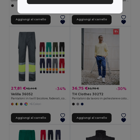
GiftRetail MO6726
Pantaloni in twill bicolore con diverse tasche (210g/m²), in cotone (20%) e poliestere (80%)
+6 Colori
Aggiungi al carrello
Aggiungi al carrello
27,81 €
36,75 €
-34%
-30%
42,44 €
52,70 €
Velilla 36052
TH Clothes 30272
Pantaloni in twill bicolore, foderati, con diverse tasche, in cotone (20%) e poliestere (80%)
Pantaloni da lavoro in poliestere e cotone
+6 Colori
Aggiungi al carrello
Aggiungi al carrello