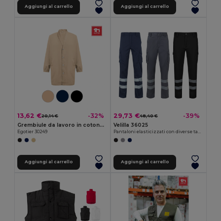
Aggiungi al carrello
Aggiungi al carrello
13,62 €
29,73 €
-32%
-39%
20,14 €
48,40 €
Grembiule da lavoro in cotone e poliestere
Velilla 36025
Egotier 30249
Pantaloni elasticizzati con diverse tasche (240g/m²), in cotone (46%), EME (38%) e poliestere (16%)
Aggiungi al carrello
Aggiungi al carrello