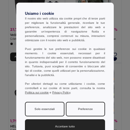
Usiamo i cookie
Il nostro sito web utilizza sia cookie propri che di terze parti
per migliorare la funzionalità generale, ricordare le tue
preferenze, analizzare le prestazioni del sito web e
21,73 €
22,41 €
-34%
-38%
33,16 €
35,90 €
garantire un'esperienza di navigazione fluida e
Velilla 36047
TH Clothes 30270
personalizzata, compresi contenuti su misura, interazioni
Gilet imbottito con diverse tasche (220g/m²), in poliestere (100%)
Gilet (200 g/m²) in poliestere e cotone
ottimizzate con il nostro sito web e pubblicità.
+4 Colori
+1 Colori
Puoi gestire le tue preferenze sui cookie in qualsiasi
momento. I cookie essenziali, necessari per il
Aggiungi al carrello
Aggiungi al carrello
funzionamento del sito web, non possono essere disattivati
in quanto indispensabili per il corretto funzionamento del
sito. Tuttavia, puoi scegliere di consentire o bloccare altri
tipi di cookie, come quelli utilizzati per la personalizzazione,
l'analisi e la pubblicità.
Per ulteriori dettagli su come utilizziamo i cookie, come
controllarli e sui cookie di terze parti, consulta la nostra
Politica sui cookie
e
Privacy Policy
.
Solo essenziali
Preferenze
1,79 €
22,34 €
-9%
-39%
1,96 €
36,37 €
HELP Coperta di emergenza
Velilla 36054
Accettare tutto