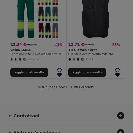
22,34 €
22,72 €
-41%
-35%
38,07 €
34,77 €
Velilla 36056
TH Clothes 30177
Pantaloni in twill bicolore con diverse tasche (210g/m²), in cotone (20%) e poliestere (80%)
Gilet da lavoro imbottito, foderato
+5 Colori
+1 Colori
Aggiungi al carrello
Aggiungi al carrello
Visualizzazione Di Tutti I Prodotti.
Contattaci
Aiuto or Assistenza