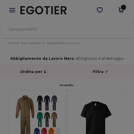
×
App Egotier
Scarica app
Prezzi migliori sull'app!
Home
Basic | Accessori
Abbigliamento da Lavoro
Abbigliamento da Lavoro Nero
all'ingrosso e al dettaglio
Ordina per
Filtra
✓
14 results.