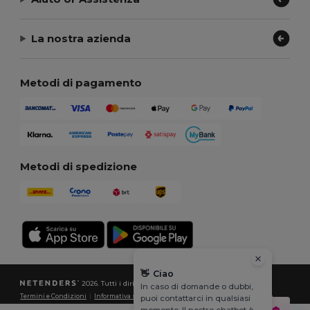
La nostra azienda
Metodi di pagamento
Metodi di spedizione
👋
Ciao
2026. Tutti i diritti riservati
In caso di domande o dubbi,
Termini e Condizioni
|
Informativa sulla privacy
|
Politica sui cookie
|
Site Map
puoi contattarci in qualsiasi