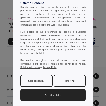
Usiamo i cookie
Il nostro sito web utilizza sia cookie propri che di terze parti
per migliorare la funzionalità generale, ricordare le tue
preferenze, analizzare le prestazioni del sito web e
garantire un'esperienza di navigazione fluida e
13,40 €
13,39 €
-29%
-36%
18,88 €
21,05 €
personalizzata, compresi contenuti su misura, interazioni
Velilla 36132
Velilla 36131
ottimizzate con il nostro sito web e pubblicità.
Tunica in twill (190g/m²) a maniche corte, in poliestere (65%) e cotone (35%)
Tunica in twill (190g/m²) a maniche corte, in poliestere (65%) e cotone (35%)
+11 Colori
Puoi gestire le tue preferenze sui cookie in qualsiasi
momento. I cookie essenziali, necessari per il
funzionamento del sito web, non possono essere disattivati
Aggiungi al carrello
Aggiungi al carrello
in quanto indispensabili per il corretto funzionamento del
sito. Tuttavia, puoi scegliere di consentire o bloccare altri
tipi di cookie, come quelli utilizzati per la personalizzazione,
Visualizzazione Di Tutti I Prodotti.
l'analisi e la pubblicità.
Per ulteriori dettagli su come utilizziamo i cookie, come
controllarli e sui cookie di terze parti, consulta la nostra
Politica sui cookie
e
Privacy Policy
.
Contattaci
Solo essenziali
Preferenze
Aiuto or Assistenza
Accettare tutto
La nostra azienda