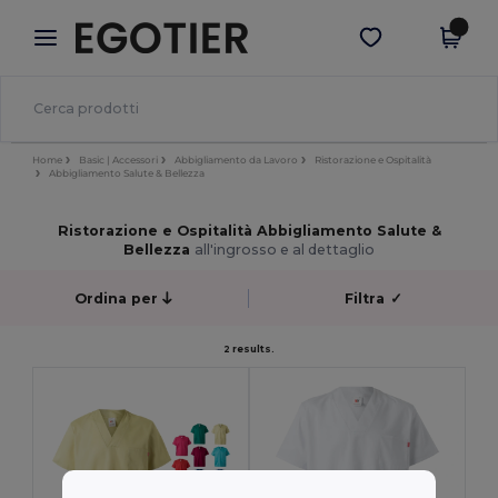
×
App Egotier
Scarica app
Prezzi migliori sull'app!
Home
Basic | Accessori
Abbigliamento da Lavoro
Ristorazione e Ospitalità
Abbigliamento Salute & Bellezza
Ristorazione e Ospitalità Abbigliamento Salute &
Bellezza
all'ingrosso e al dettaglio
Ordina per
Filtra
✓
2 results.