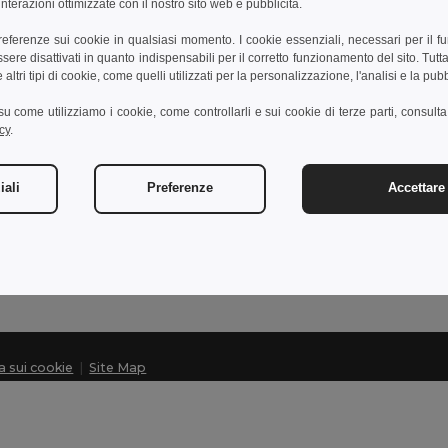
nterazioni ottimizzate con il nostro sito web e pubblicità.
preferenze sui cookie in qualsiasi momento. I cookie essenziali, necessari per il f
re disattivati in quanto indispensabili per il corretto funzionamento del sito. Tutta
Contattaci
altri tipi di cookie, come quelli utilizzati per la personalizzazione, l'analisi e la pubb
Cliente
i su come utilizziamo i cookie, come controllarli e sui cookie di terze parti, consult
cy
.
cliente@egotier.it
Vendite
vendite@egotier.it
iali
Preferenze
Accettare 
Assistenza
+39 0281 480 723
Lunedì - Giovedì: 10:00-13:00 e 14:00-17:30 Venerdì: 10:
ca sui cookie
|
Site Map