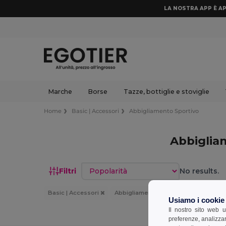
LA NOSTRA APP È AP
Marche
Borse
Tazze, bottiglie e stoviglie
Home
Basic | Accessori
Abbigliamento Sportivo
Abbiglia
Ordina per
Filtri
No results.
Basic | Accessori
Abbigliamento Sportivo
Arancia
Usiamo i cookie
Il nostro sito web u
preferenze, analizzar