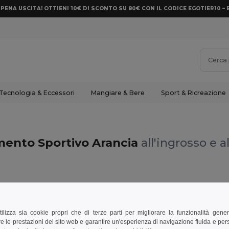
PENA USCITA! OTTIENI 10€ DI SCONTO SU 80€ CON IL CODICE EGOTIER10 – 
Tecnologia & Eccessori
Mangiare & Bere
Sport & Ricreazione
mento Sportivo Arancia
all'ingrosso e a
tilizza sia cookie propri che di terze parti per migliorare la funzionalità gener
e le prestazioni del sito web e garantire un'esperienza di navigazione fluida e pe