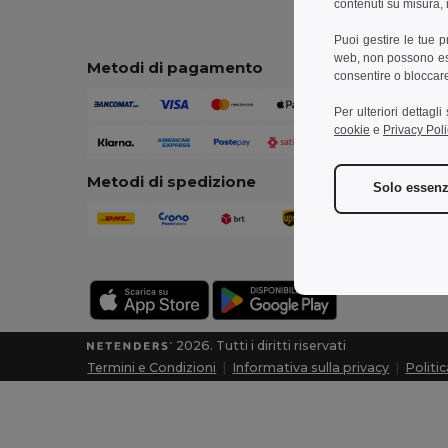
contenuti su misura, i
Puoi gestire le tue 
web, non possono esse
Metodi di pagamento
consentire o bloccare 
Per ulteriori dettagl
cookie
e
Privacy Poli
Metodi di spedizione
Solo essenz
2026. Tutti i diritti riservati
Termini e Condizioni
|
Informativa sulla privacy
|
Politi