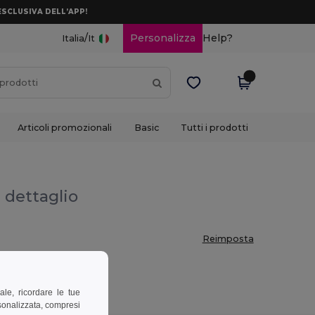
ESCLUSIVA DELL’APP!
/
Personalizza
Help?
Italia
It
Articoli promozionali
Basic
Tutti i prodotti
l dettaglio
Reimposta
ale, ricordare le tue
rsonalizzata, compresi