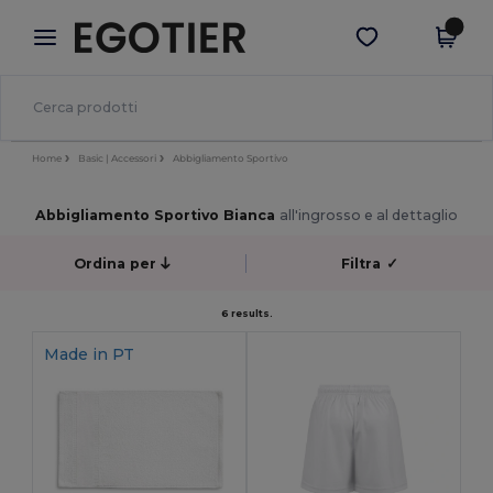
×
App Egotier
Scarica app
Prezzi migliori sull'app!
Home
Basic | Accessori
Abbigliamento Sportivo
Abbigliamento Sportivo Bianca
all'ingrosso e al dettaglio
Ordina per
Filtra
✓
6 results.
Made in
PT