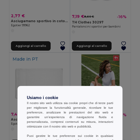
2,77 €
7,19 €
-16%
8,60 €
Asciugamano sportivo in cotone (380 g/m²)
TH Clothes 30297
Egotier 99962
Pantaloncini sportivi per bambini
Aggiungi al carrello
Aggiungi al carrello
Made in
PT
Usiamo i cookie
Il nostro sito web utilizza sia cookie propri che di terze parti
per migliorare la funzionalità generale, ricordare le tue
preferenze, analizzare le prestazioni del sito web e
7,40 €
6,30 €
-22%
8,07 €
garantire un'esperienza di navigazione fluida e
Asciugamano sportivo in cotone (380 g/m²)
TH Clothes 30304
personalizzata, compresi contenuti su misura, interazioni
Egotier 99963
Calzino sportivo a metà polpaccio
ottimizzate con il nostro sito web e pubblicità.
Puoi gestire le tue preferenze sui cookie in qualsiasi