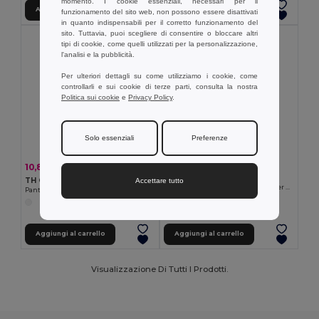
momento. I cookie essenziali, necessari per il
Aggiungi al carrello
Aggiungi al carrello
funzionamento del sito web, non possono essere disattivati
in quanto indispensabili per il corretto funzionamento del
sito. Tuttavia, puoi scegliere di consentire o bloccare altri
tipi di cookie, come quelli utilizzati per la personalizzazione,
l'analisi e la pubblicità.
Per ulteriori dettagli su come utilizziamo i cookie, come
controllarli e sui cookie di terze parti, consulta la nostra
Politica sui cookie
e
Privacy Policy
.
Solo essenziali
Preferenze
7,17 €
10,89 €
-25%
14,57 €
TH Clothes 30306
TH Clothes 30299
Accettare tutto
Calzino sportivo a metà polpaccio per bambini
Pantaloncini sportivi per adulti
Aggiungi al carrello
Aggiungi al carrello
Visualizzazione Di Tutti I Prodotti.