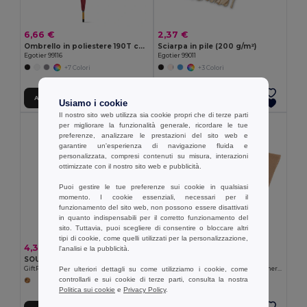
6,66 €
2,37 €
Ombrello in poliestere 190T con apertura automatica
Sciarpa in pile (200 g/m²)
Egotier 99116
Egotier 99011
+7 Colori
+3 Colori
Aggiungi al carrello
Aggiungi al carrello
Usiamo i cookie
Il nostro sito web utilizza sia cookie propri che di terze parti
per migliorare la funzionalità generale, ricordare le tue
preferenze, analizzare le prestazioni del sito web e
garantire un'esperienza di navigazione fluida e
personalizzata, compresi contenuti su misura, interazioni
ottimizzate con il nostro sito web e pubblicità.
Puoi gestire le tue preferenze sui cookie in qualsiasi
momento. I cookie essenziali, necessari per il
funzionamento del sito web, non possono essere disattivati
in quanto indispensabili per il corretto funzionamento del
sito. Tuttavia, puoi scegliere di consentire o bloccare altri
tipi di cookie, come quelli utilizzati per la personalizzazione,
4,30 €
6,72 €
l'analisi e la pubblicità.
SOUS Grembiule in cotone riciclato
Goya 53562
GiftRetail MO2570
Sciarpa Acrilica Effetto Simile Cashmere PARWA
Per ulteriori dettagli su come utilizziamo i cookie, come
controllarli e sui cookie di terze parti, consulta la nostra
Politica sui cookie
e
Privacy Policy
.