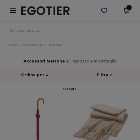
×
App Egotier
Scarica app
Prezzi migliori sull'app!
Home
Basic | Accessori
Accessori
Accessori Marrone
all'ingrosso e al dettaglio
Ordina per
Filtra
✓
4 results.