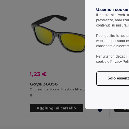
Usiamo i cookie
Il nostro sito web u
preferenze, analizzar
contenuti su misura, i
Puoi gestire le tue 
web, non possono esse
consentire o bloccare 
Per ulteriori dettagl
cookie
e
Privacy Poli
1,23 €
7,64
Solo essenz
Goya 38056
Goya 
Occhiali da Sole in Plastica Effetto Legno Colorato con Lenti a Specchio UV400 TIMBER
Aggiungi al carrello
Aggi