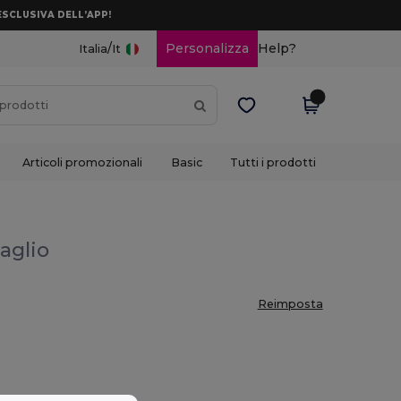
ESCLUSIVA DELL’APP!
/
Personalizza
Help?
Italia
It
Articoli promozionali
Basic
Tutti i prodotti
taglio
Reimposta