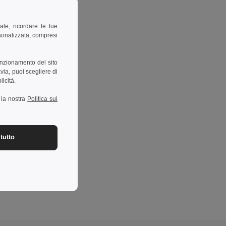
ale, ricordare le tue
rsonalizzata, compresi
unzionamento del sito
via, puoi scegliere di
licità.
a la nostra
Politica sui
tutto