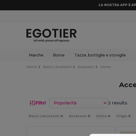
LA NOSTRA APP È AP
Marche
Borse
Tazze, bottiglie e stoviglie
Home
Basic | Accessori
Accessori
Uomo
Acce
Ordina per
Filtri
2 results.
Basic | Accessori
Accessori
Uomo
Grigio