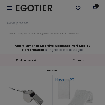
×
App Egotier
Scarica app
Prezzi migliori sull'app!
Home
Basic | Accessori
Abbigliamento Sportivo
Accessori vari
Abbigliamento Sportivo Accessori vari Sport /
Performance
all'ingrosso e al dettaglio
Ordina per
Filtra
✓
9 results.
Made in
PT