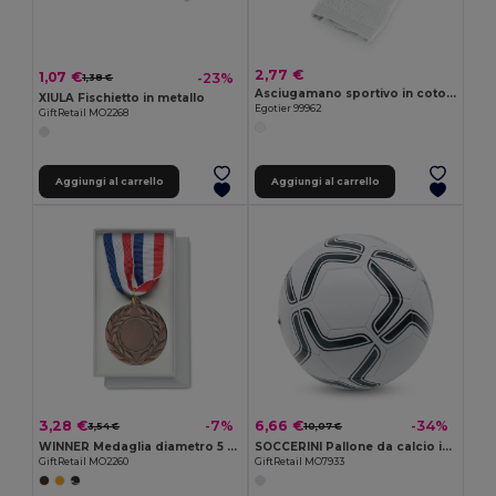
2,77 €
1,07 €
-23%
1,38 €
Asciugamano sportivo in cotone (380 g/m²)
XIULA Fischietto in metallo
Egotier 99962
GiftRetail MO2268
Aggiungi al carrello
Aggiungi al carrello
3,28 €
6,66 €
-7%
-34%
3,54 €
10,07 €
WINNER Medaglia diametro 5 cm
SOCCERINI Pallone da calcio in PVC 21.5cm
GiftRetail MO2260
GiftRetail MO7933