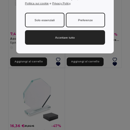
Politica sui cookie
e
Privacy Policy
.
Solo essenziali
Preferenze
7,40 €
15,13 €
-43%
26,57 €
Accettare tutto
Asciugamano sportivo in cotone (380 g/m²)
NOLE Bastoncini da nordic walking
Egotier 99963
GiftRetail MO2363
Aggiungi al carrello
Aggiungi al carrello
16,36 €
-47%
31,02 €