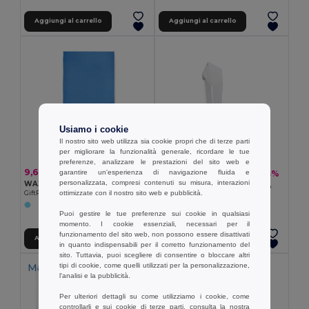
Aggiungi al carrello
Aggiungi al carrello
Usiamo i cookie
Il nostro sito web utilizza sia cookie propri che di terze parti
per migliorare la funzionalità generale, ricordare le tue
preferenze, analizzare le prestazioni del sito web e
9,63 €
14,16 €
garantire un'esperienza di navigazione fluida e
-43%
24,81 €
personalizzata, compresi contenuti su misura, interazioni
WAXOFF Asciugamano in microfibra double f
DIAWARD Premio in cristallo
ottimizzate con il nostro sito web e pubblicità.
GiftRetail MO2583
GiftRetail MO2236
Puoi gestire le tue preferenze sui cookie in qualsiasi
momento. I cookie essenziali, necessari per il
funzionamento del sito web, non possono essere disattivati
Aggiungi al carrello
Aggiungi al carrello
in quanto indispensabili per il corretto funzionamento del
sito. Tuttavia, puoi scegliere di consentire o bloccare altri
Made in
PT
tipi di cookie, come quelli utilizzati per la personalizzazione,
l'analisi e la pubblicità.
Per ulteriori dettagli su come utilizziamo i cookie, come
controllarli e sui cookie di terze parti, consulta la nostra