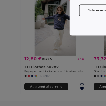
Solo essenz
12,80 €
33,3
16,94 €
-24%
TH Clothes 30287
TH Cl
Felpa per bambini in cotone riciclato e poliestere
Giacche 
+4 Colori
Aggiungi al carrello
Aggi