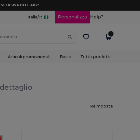
ESCLUSIVA DELL’APP!
/
Personalizza
Help?
Italia
It
Articoli promozionali
Basic
Tutti i prodotti
 dettaglio
Reimposta