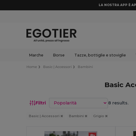
LA NOSTRA APP È AP
Marche
Borse
Tazze, bottiglie e stoviglie
Home
Basic | Accessori
Bambini
Basic Ac
Ordina per
Filtri
8 results.
Basic | Accessori
Bambini
Grigio