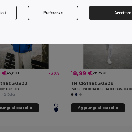
iali
Preferenze
Accettare 
2 €
18,99 €
47,80 €
-30%
28,37 €
othes 30302
TH Clothes 30309
per bambini
+2 Colori
ungi al carrello
Aggiungi al carrello