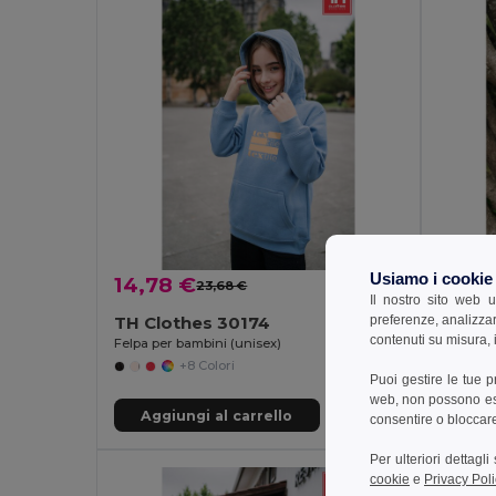
Usiamo i cookie
14,78 €
4,94
23,68 €
-38%
Il nostro sito web u
preferenze, analizzar
TH Clothes 30174
TH Cl
contenuti su misura, i
Felpa per bambini (unisex)
T-shirt 
+8 Colori
Puoi gestire le tue 
web, non possono esse
Aggiungi al carrello
Aggi
consentire o bloccare 
Per ulteriori dettagl
cookie
e
Privacy Poli