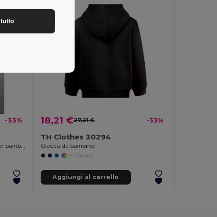
tutto
18,21 €
-33%
27,21 €
-33%
TH Clothes 30294
Pantaloni della tuta da ginnastica per bambini
Giacca da bambino
+1 Colori
Aggiungi al carrello