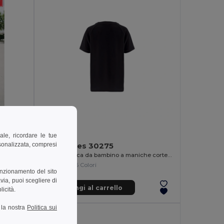
5,54 €
ale, ricordare le tue
rsonalizzata, compresi
TH Clothes 30275
T-shirt tecnica da bambino a maniche corte in poliestere
+6 Colori
unzionamento del sito
via, puoi scegliere di
Aggiungi al carrello
licità.
a la nostra
Politica sui