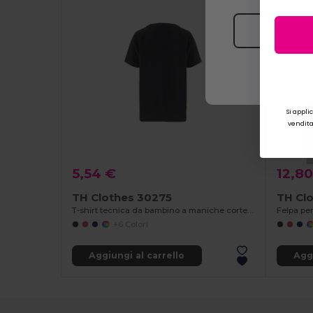
Solo essenz
Si appli
vendita.
5,54 €
12,80
TH Clothes 30275
TH Cl
T-shirt tecnica da bambino a maniche corte in poliestere
+6 Colori
Aggiungi al carrello
Aggi