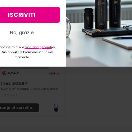
ISCRIVITI
iali
Preferenze
Accettare 
No, grazie
cano i termini e le
condizioni generali
di
 Puoi annullare l’iscrizione in qualsiasi
momento
.
 €
16,94 €
-24%
othes 30287
Felpa per bambini in cotone riciclato e poliestere
+4 Colori
ungi al carrello