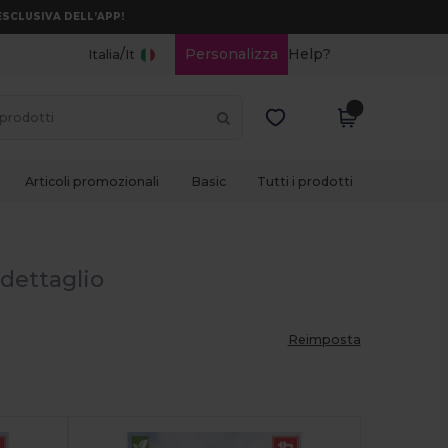
ESCLUSIVA DELL’APP!
/
Personalizza
Help?
Italia
It
Articoli promozionali
Basic
Tutti i prodotti
 dettaglio
Reimposta