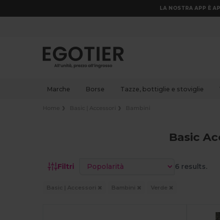
LA NOSTRA APP È AP
Marche
Borse
Tazze, bottiglie e stoviglie
Home
Basic | Accessori
Bambini
Basic Ac
Ordina per
Filtri
6 results.
Basic | Accessori
Bambini
Verde