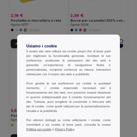
2,18 €
2,06 €
Pochette in microfibra e rete
Borsa per cosmetici 100% cotone(340 g/m²) bicolore
Egotier 92717
Egotier 92536
+2 Colori
+3 Colori
Aggiungi al carrello
Aggiungi al carrello
Usiamo i cookie
Il nostro sito web utilizza sia cookie propri che di terze parti
per migliorare la funzionalità generale, ricordare le tue
preferenze, analizzare le prestazioni del sito web e
garantire un'esperienza di navigazione fluida e
personalizzata, compresi contenuti su misura, interazioni
ottimizzate con il nostro sito web e pubblicità.
Puoi gestire le tue preferenze sui cookie in qualsiasi
momento. I cookie essenziali, necessari per il
funzionamento del sito web, non possono essere disattivati
in quanto indispensabili per il corretto funzionamento del
sito. Tuttavia, puoi scegliere di consentire o bloccare altri
tipi di cookie, come quelli utilizzati per la personalizzazione,
0,64 €
l'analisi e la pubblicità.
Pochette 100% polyester
Egotier 98504
Per ulteriori dettagli su come utilizziamo i cookie, come
controllarli e sui cookie di terze parti, consulta la nostra
Politica sui cookie
e
Privacy Policy
.