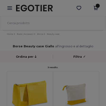
×
App Egotier
Scarica app
Prezzi migliori sull'app!
Home
Basic | Accessori
Borse
Beauty case
Borse Beauty case Giallo
all'ingrosso e al dettaglio
Ordina per
Filtra
✓
3 results.