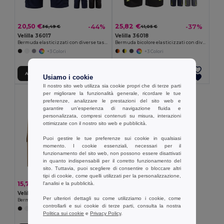
20,50 €
25,82 €
-44%
-37%
36,49 €
41,05 €
Velilla 36017
Velilla 36018
Bermuda elasticizzati con diverse tasche (240g/m²), in cotone (46%), EME (38%) e poliestere (16%)
Bermuda bicolore elasticizzati con diverse tasche (240g/m²), in cotone (46%), EME (38%) e poliestere (16%)
+3 Colori
+3 Colori
Aggiungi al carrello
Aggiungi al carrello
Usiamo i cookie
Il nostro sito web utilizza sia cookie propri che di terze parti
per migliorare la funzionalità generale, ricordare le tue
preferenze, analizzare le prestazioni del sito web e
garantire un'esperienza di navigazione fluida e
personalizzata, compresi contenuti su misura, interazioni
ottimizzate con il nostro sito web e pubblicità.
Puoi gestire le tue preferenze sui cookie in qualsiasi
momento. I cookie essenziali, necessari per il
funzionamento del sito web, non possono essere disattivati
in quanto indispensabili per il corretto funzionamento del
sito. Tuttavia, puoi scegliere di consentire o bloccare altri
tipi di cookie, come quelli utilizzati per la personalizzazione,
15,75 €
-33%
l'analisi e la pubblicità.
23,67 €
Velilla 36115
Per ulteriori dettagli su come utilizziamo i cookie, come
Bermuda in twill con diverse tasche (200g/m²), in cotone (35%) e poliestere (65%)
controllarli e sui cookie di terze parti, consulta la nostra
+4 Colori
Politica sui cookie
e
Privacy Policy
.