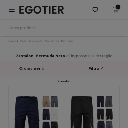
×
App Egotier
Scarica app
Prezzi migliori sull'app!
Home
Basic | Accessori
Pantaloni
Bermuda
Pantaloni Bermuda Nero
all'ingrosso e al dettaglio
Ordina per
Filtra
✓
3 results.