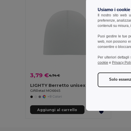
Usiamo i cookie
Il nostro sito web u
preferenze, analizzar
contenuti su misura, i
Puoi gestire le tue 
web, non possono esse
consentire o bloccare 
Per ulteriori dettagl
cookie
e
Privacy Poli
3,79 €
4,74 €
-20%
Solo essenz
LIGHTY Berretto unisex in cotone
GiftRetail MO6645
+8 Colori
Aggiungi al carrello