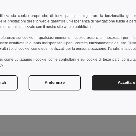
tilizza sia cookie propri che di terze parti per migliorare la funzionalità gener
e le prestazioni del sito web e garantire un'esperienza di navigazione fluida e pe
nterazioni ottimizzate con il nostro sito web e pubblicità.
preferenze sui cookie in qualsiasi momento. I cookie essenziali, necessari per il f
re disattivati in quanto indispensabili per il corretto funzionamento del sito. Tutta
altri tipi di cookie, come quelli utilizzati per la personalizzazione, l'analisi e la pubb
i su come utilizziamo i cookie, come controllarli e sui cookie di terze parti, consult
cy
.
iali
Preferenze
Accettare 