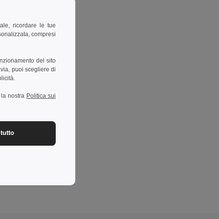
ale, ricordare le tue
rsonalizzata, compresi
unzionamento del sito
via, puoi scegliere di
licità.
a la nostra
Politica sui
tutto