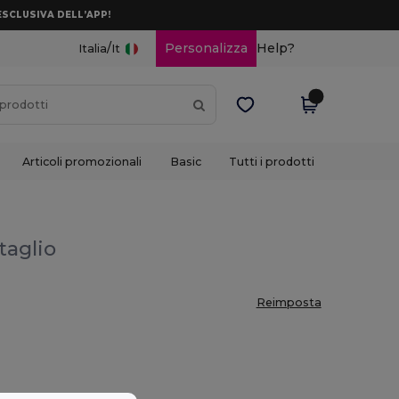
ESCLUSIVA DELL’APP!
/
Personalizza
Help?
Italia
It
Articoli promozionali
Basic
Tutti i prodotti
ttaglio
Reimposta