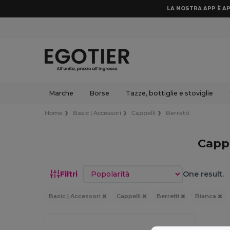
LA NOSTRA APP È AP
Marche
Borse
Tazze, bottiglie e stoviglie
Home
Basic | Accessori
Cappelli
Berretti
Cappe
Ordina per
Filtri
One result.
Basic | Accessori
Cappelli
Berretti
Bianca