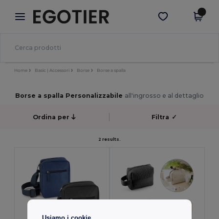
×
App Egotier
Scarica app
Prezzi migliori sull'app!
Home
Basic | Accessori
Borse
Borse a spalla
Borse a spalla Personalizzabile
all'ingrosso e al dettaglio
Ordina per
Filtra
✓
2 results.
Usiamo i cookie