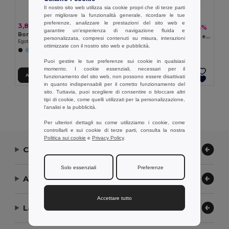
Il nostro sito web utilizza sia cookie propri che di terze parti
per migliorare la funzionalità generale, ricordare le tue
preferenze, analizzare le prestazioni del sito web e
3,85 €
7,04 €
-14%
8,22 €
garantire un'esperienza di navigazione fluida e
Borsa a tracolla in 600D
Borsa in PU (21% PU riciclato e 30% poliestere riciclato)
personalizzata, compresi contenuti su misura, interazioni
Egotier 92547
Egotier 92199
ottimizzate con il nostro sito web e pubblicità.
Puoi gestire le tue preferenze sui cookie in qualsiasi
momento. I cookie essenziali, necessari per il
Aggiungi al carrello
Aggiungi al carrello
funzionamento del sito web, non possono essere disattivati
in quanto indispensabili per il corretto funzionamento del
sito. Tuttavia, puoi scegliere di consentire o bloccare altri
tipi di cookie, come quelli utilizzati per la personalizzazione,
Visualizzazione Di Tutti I Prodotti.
l'analisi e la pubblicità.
Per ulteriori dettagli su come utilizziamo i cookie, come
controllarli e sui cookie di terze parti, consulta la nostra
Politica sui cookie
e
Privacy Policy
.
Contattaci
Solo essenziali
Preferenze
Aiuto or Assistenza
Accettare tutto
La nostra azienda