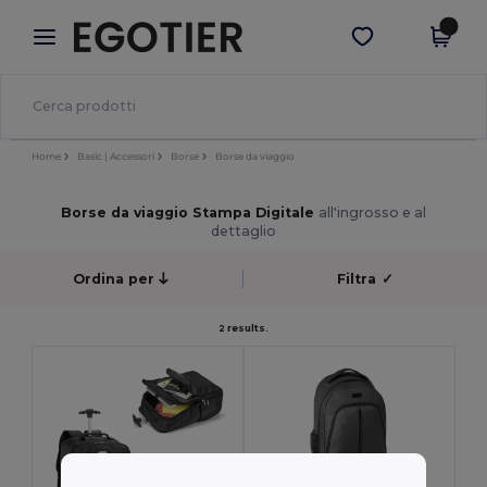
×
App Egotier
Scarica app
Prezzi migliori sull'app!
Home
Basic | Accessori
Borse
Borse da viaggio
Borse da viaggio Stampa Digitale
all'ingrosso e al
dettaglio
Ordina per
Filtra
✓
2 results.