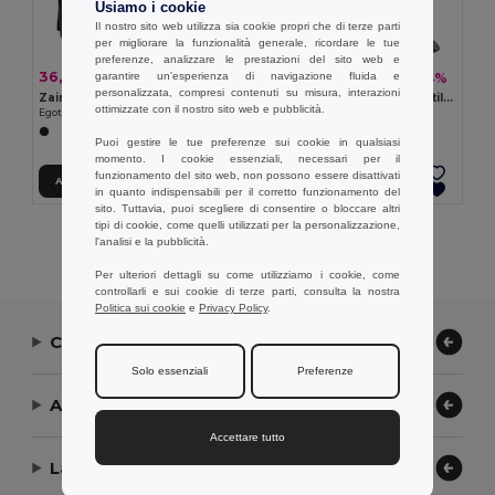
Usiamo i cookie
Il nostro sito web utilizza sia cookie propri che di terze parti
per migliorare la funzionalità generale, ricordare le tue
preferenze, analizzare le prestazioni del sito web e
36,52 €
41,96 €
garantire un'esperienza di navigazione fluida e
-56%
-44%
82,41 €
74,69 €
personalizzata, compresi contenuti su misura, interazioni
Zaino trolley porta PC 17'' in 1680D e 300D
Zaino trolley porta PC Portatile da 15'6''
ottimizzate con il nostro sito web e pubblicità.
Egotier 92177
Egotier 92145
Puoi gestire le tue preferenze sui cookie in qualsiasi
momento. I cookie essenziali, necessari per il
funzionamento del sito web, non possono essere disattivati
Aggiungi al carrello
Aggiungi al carrello
in quanto indispensabili per il corretto funzionamento del
sito. Tuttavia, puoi scegliere di consentire o bloccare altri
tipi di cookie, come quelli utilizzati per la personalizzazione,
Visualizzazione Di Tutti I Prodotti.
l'analisi e la pubblicità.
Per ulteriori dettagli su come utilizziamo i cookie, come
controllarli e sui cookie di terze parti, consulta la nostra
Politica sui cookie
e
Privacy Policy
.
Contattaci
Solo essenziali
Preferenze
Aiuto or Assistenza
Accettare tutto
La nostra azienda