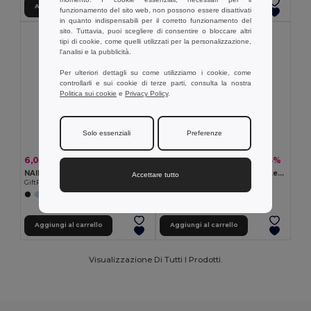
Aggiungi al carrello
Aggiungi al carrello
funzionamento del sito web, non possono essere disattivati
in quanto indispensabili per il corretto funzionamento del
sito. Tuttavia, puoi scegliere di consentire o bloccare altri
tipi di cookie, come quelli utilizzati per la personalizzazione,
l'analisi e la pubblicità.
Per ulteriori dettagli su come utilizziamo i cookie, come
controllarli e sui cookie di terze parti, consulta la nostra
Politica sui cookie
e
Privacy Policy
.
Solo essenziali
Preferenze
6,09 €
9,63 €
-42%
-43%
10,57 €
16,79 €
NAIMA TOTE Shopper in 100% canapa
KOPER TOTE Borsa da weekend
Accettare tutto
GiftRetail MO6162
GiftRetail MO2306
Aggiungi al carrello
Aggiungi al carrello
Visualizzazione Di Tutti I Prodotti.