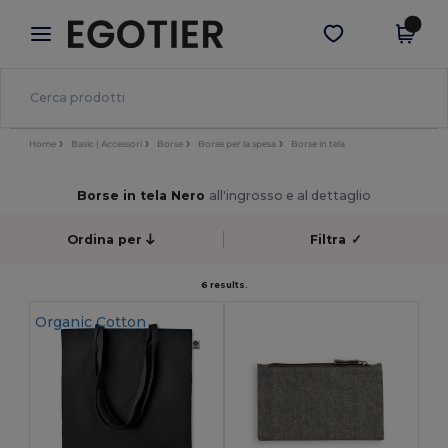
×
App Egotier
Scarica app
Prezzi migliori sull'app!
Home
Basic | Accessori
Borse
Borse per la spesa
Borse in tela
Borse in tela Nero
all'ingrosso e al dettaglio
Ordina per
Filtra
✓
6 results.
Organic Cotton