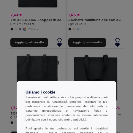
2,41 €
1,43 €
ZIMDE COLOUR Shopper in cotone organico
Pochette multifunzione con cotone riciclato (70%) e poliestere (30% rPET) (140 g/m²) (140 g/m²)
GiftRetail MO6189
Egotier 92077
+7 Colori
Aggiungi al carrello
Aggiungi al carrello
Usiamo i cookie
Il nostro sito web utilizza sia cookie propri che di terze parti
per migliorare la funzionalità generale, ricordare le tue
preferenze, analizzare le prestazioni del sito web e
1,32 €
1,23 €
-28%
-4%
1,84 €
1,28 €
garantire un'esperienza di navigazione fluida e
TOTEPET Shopper in RPET
KAIMANI Shopper KAIMANI in TNT RPET
personalizzata, compresi contenuti su misura, interazioni
GiftRetail MO9441
GiftRetail MO2194
ottimizzate con il nostro sito web e pubblicità.
+2 Colori
Puoi gestire le tue preferenze sui cookie in qualsiasi
momento. I cookie essenziali, necessari per il