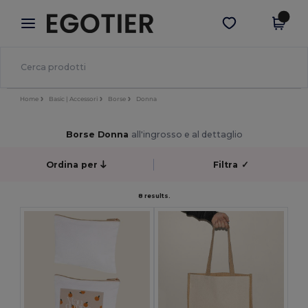
×
App Egotier
Scarica app
Prezzi migliori sull'app!
Home
Basic | Accessori
Borse
Donna
Borse Donna
all'ingrosso e al dettaglio
Ordina per
Filtra
✓
8 results.