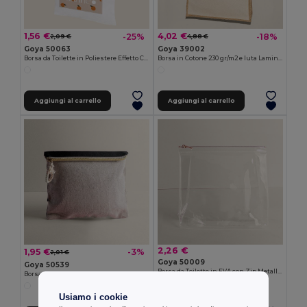
1,56 €
4,02 €
-25%
-18%
2,09 €
4,88 €
Goya 50063
Goya 39002
Borsa da Toilette in Poliestere Effetto Cotone POLY
Borsa in Cotone 230 gr/m2 e Iuta Laminata SHOPPER
Aggiungi al carrello
Aggiungi al carrello
2,26 €
1,95 €
-3%
2,01 €
Goya 50009
Goya 50539
Borsa da Toilette in EVA con Zip Metallica THERA
Borsa da Toilette Cotone e Iuta TAHITI
Usiamo i cookie