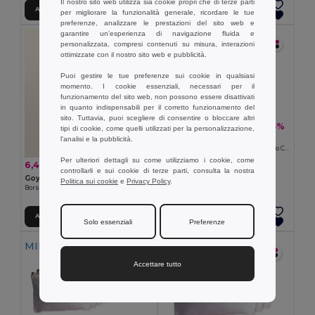
Il nostro sito web utilizza sia cookie propri che di terze parti
Aggiungi al carrello
Aggiungi al carrello
per migliorare la funzionalità generale, ricordare le tue
preferenze, analizzare le prestazioni del sito web e
garantire un'esperienza di navigazione fluida e
MIN QTY: 5
personalizzata, compresi contenuti su misura, interazioni
ottimizzate con il nostro sito web e pubblicità.
Puoi gestire le tue preferenze sui cookie in qualsiasi
momento. I cookie essenziali, necessari per il
funzionamento del sito web, non possono essere disattivati
in quanto indispensabili per il corretto funzionamento del
sito. Tuttavia, puoi scegliere di consentire o bloccare altri
6,75 €
-35%
10,46 €
tipi di cookie, come quelli utilizzati per la personalizzazione,
Pack da 5 Goya 50063
l'analisi e la pubblicità.
Borsa da Toilette in Poliestere Effetto Cotone POLY
Per ulteriori dettagli su come utilizziamo i cookie, come
6,44 €
-21%
8,10 €
controllarli e sui cookie di terze parti, consulta la nostra
Goya 39031
Politica sui cookie
e
Privacy Policy
.
Borsa da Spiaggia in Plastica Intrecciata con Manici Lunghi COAST
Aggiungi al carrello
Aggiungi al carrello
Solo essenziali
Preferenze
MIN QTY: 10
MIN QTY: 30
Accettare tutto