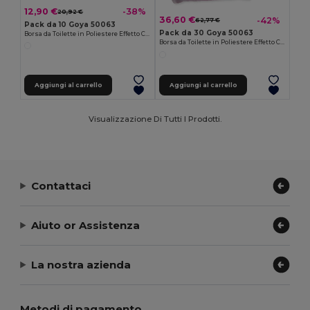
12,90 €
-38%
20,92 €
36,60 €
-42%
62,77 €
Pack da 10 Goya 50063
Pack da 30 Goya 50063
Borsa da Toilette in Poliestere Effetto Cotone POLY
Borsa da Toilette in Poliestere Effetto Cotone POLY
Aggiungi al carrello
Aggiungi al carrello
Visualizzazione Di Tutti I Prodotti.
Contattaci
Aiuto or Assistenza
La nostra azienda
Metodi di pagamento