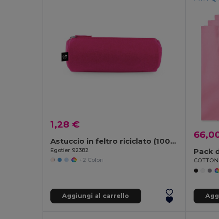
1,28 €
66,0
Astuccio in feltro riciclato (100% rPET)
Egotier 92382
Pack d
+2 Colori
Aggiungi al carrello
Aggi