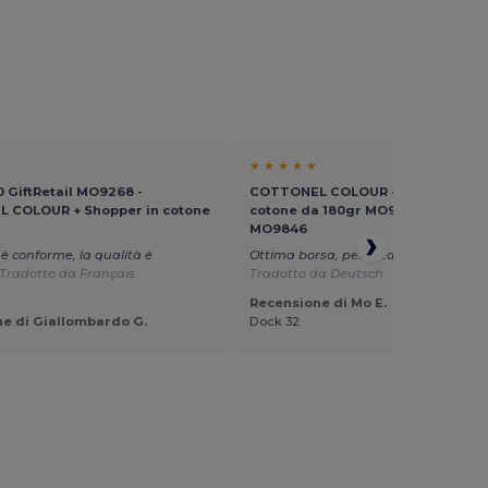
★ ★ ★ ★ ★
0 GiftRetail MO9268 -
COTTONEL COLOUR ++ Shopper in
 COLOUR + Shopper in cotone
cotone da 180gr MO9846- - GiftRet
MO9846
 è conforme, la qualità è
Ottima borsa, perfetta per la stampa
Tradotto da Français
Tradotto da Deutsch
Recensione di Mo E.
e di Giallombardo G.
Dock 32