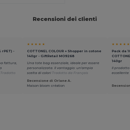
Recensioni dei clienti
★ ★ ★ ★ ★
★ ★ ★ ★ ★
% rPET) -
COTTONEL COLOUR + Shopper in cotone
Pack da 1
140gr - GiftRetail MO9268
COTTONEL
140gr
ma fattura,
Una tote bag essenziale, ideale per essere
a
personalizzata. Il vantaggio: un'ampia
Il prodotto
.
Tradotto
scelta di colori
Tradotto da Français
eccellente
Recensione di Orlane A.
Maison bloom création
Recension