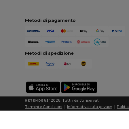
Metodi di pagamento
Metodi di spedizione
2026. Tutti i diritti riservati
Termini e Condizioni
|
Informativa sulla privacy
|
Politi