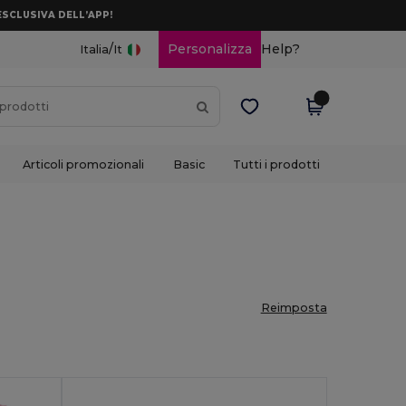
ESCLUSIVA DELL’APP!
/
Personalizza
Help?
Italia
It
Articoli promozionali
Basic
Tutti i prodotti
Reimposta