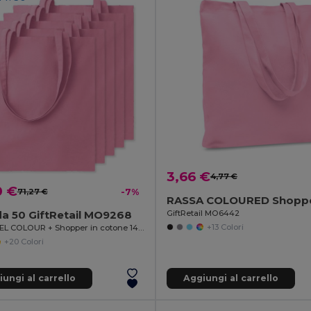
3,66 €
4,77 €
0 €
71,27 €
-7%
GiftRetail MO6442
a 50 GiftRetail MO9268
+13 Colori
COTTONEL COLOUR + Shopper in cotone 140gr
+20 Colori
ungi al carrello
Aggiungi al carrello