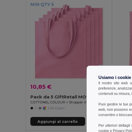
MIN QTY: 5
Usiamo i cookie
1,69 
Il nostro sito web u
10,85 €
preferenze, analizzar
contenuti su misura, i
GiftReta
Pack da 5 GiftRetail MO9268
COTTONEL COLOUR + Shopper in cotone 140gr
Puoi gestire le tue 
+20 Colori
web, non possono esse
consentire o bloccare 
Aggiungi al carrello
Aggi
Per ulteriori dettagl
cookie
e
Privacy Poli