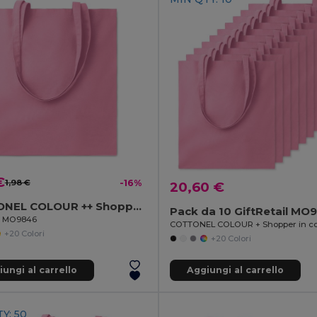
€
1,98 €
-16%
20,60 €
COTTONEL COLOUR ++ Shopper in cotone da 180gr MO9846-
Pack da 10 GiftRetail MO
il MO9846
+20 Colori
+20 Colori
ungi al carrello
Aggiungi al carrello
Y: 50