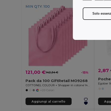
MIN QTY: 100
Solo essenz
2,87
121,00 €
142,54 €
-15%
Pack da 100 GiftRetail MO9268
Egotier 
COTTONEL COLOUR + Shopper in cotone 140gr
+20 Colori
Aggiungi al carrello
Aggi