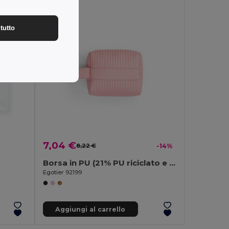
tutto
7,04 €
8,22 €
-14%
Borsa in PU (21% PU riciclato e 30% poliestere riciclato)
Egotier 92199
Aggiungi al carrello