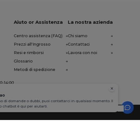
Aiuto or Assistenza
La nostra azienda
Centro assistenza (FAQ)
Chi siamo
Prezzi all'Ingrosso
Contattaci
Resi e rimborsi
Lavora con noi
Glossario
Metodi di spedizione
00-14:00
iao
so di domande o dubbi, puoi contattarci in qualsiasi momento. Il
o chatbot è qui per aiutarti.