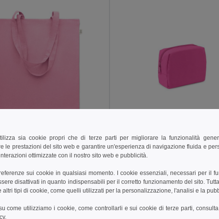
€
1,70 €
1,84 €
-8%
tilizza sia cookie propri che di terze parti per migliorare la funzionalità gener
e le prestazioni del sito web e garantire un'esperienza di navigazione fluida e pe
VIVEKA COLOUR Shopper in cotone riciclato
nterazioni ottimizzate con il nostro sito web e pubblicità.
il MO2302
Egotier 92537
+9 Colori
+3 Colori
preferenze sui cookie in qualsiasi momento. I cookie essenziali, necessari per il f
re disattivati in quanto indispensabili per il corretto funzionamento del sito. Tutta
altri tipi di cookie, come quelli utilizzati per la personalizzazione, l'analisi e la pubb
ungi al carrello
Aggiungi al carrello
i su come utilizziamo i cookie, come controllarli e sui cookie di terze parti, consult
cy
.