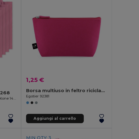
1,25 €
Borsa multiuso in feltro riciclato (100% rPET)
9268
Egotier 92381
COTTONEL COLOUR + Shopper in cotone 140gr
Aggiungi al carrello
MIN QTY: 3