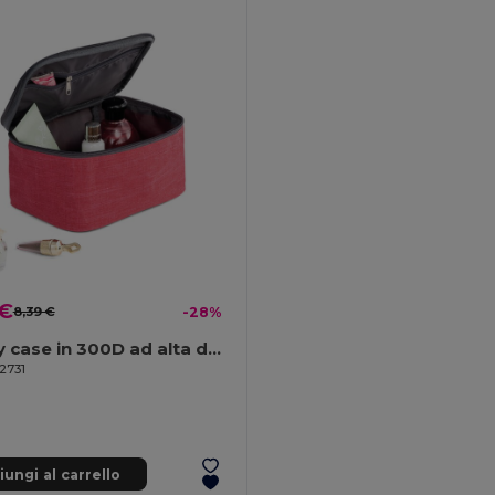
 €
8,39 €
-28%
Beauty case in 300D ad alta densità
2731
ungi al carrello