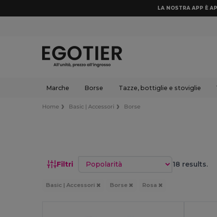
LA NOSTRA APP È AP
Marche
Borse
Tazze, bottiglie e stoviglie
Home
Basic | Accessori
Borse
Ordina per
Filtri
18 results.
Basic | Accessori
Borse
Rosa