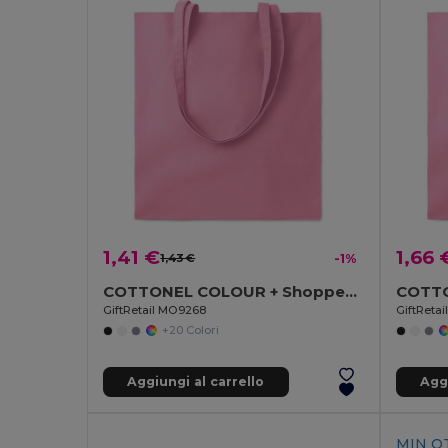
1,41 €
1,66 
1,43 €
-1%
COTTONEL COLOUR + Shopper in cotone 140gr
GiftRetail MO9268
GiftReta
+20 Colori
Aggiungi al carrello
Aggi
MIN QT