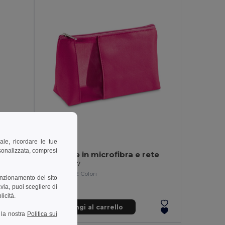
2,18 €
ale, ricordare le tue
rsonalizzata, compresi
Borsa per cosmetici in poliestere 600D ad alta densità
Pochette in microfibra e rete
Egotier 92717
+2 Colori
unzionamento del sito
via, puoi scegliere di
licità.
Aggiungi al carrello
a la nostra
Politica sui