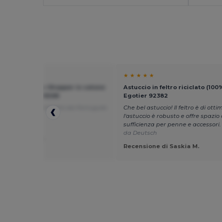
★ ★
★ ★ ★ ★ ★
NEL COLOUR + Shopper in cotone
Astuccio in feltro riciclato (100
- GiftRetail MO9268
Egotier 92382
 e resistente
Tradotto da Português
Che bel astuccio! Il feltro è di otti
l'astuccio è robusto e offre spazio 
sufficienza per penne e accessori
da Deutsch
ione di Luis H.
rsal Vertical
Recensione di Saskia M.