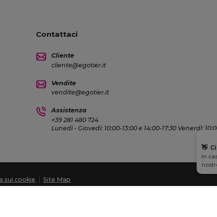
Contattaci
Cliente
cliente@egotier.it
Vendite
vendite@egotier.it
Assistenza
+39 281 480 724
Lunedì - Giovedì: 10:00-13:00 e 14:00-17:30 Venerdì: 10:
👋
C
In ca
nostr
ca sui cookie
|
Site Map