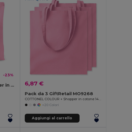
-23%
6,87 €
RASSA COLOURED Shopper in tela 270 gr/m²
Pack da 3 GiftRetail MO9268
COTTONEL COLOUR + Shopper in cotone 140gr
+20 Colori
Aggiungi al carrello