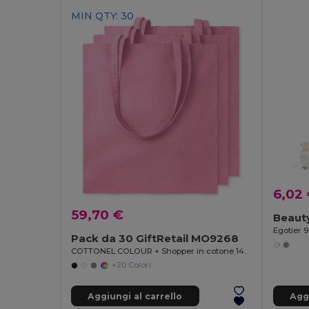
MIN QTY: 30
6,02
59,70 €
Egotier 9
Pack da 30 GiftRetail MO9268
COTTONEL COLOUR + Shopper in cotone 140gr
+20 Colori
Aggiungi al carrello
Aggi