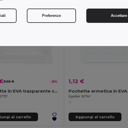
iali
Preferenze
Accettare 
 €
1,12 €
3,02 €
-5%
Pochette in EVA trasparente con cerniera
Pochette ermetica in EVA
92737
Egotier 92741
ungi al carrello
Aggiungi al carrello