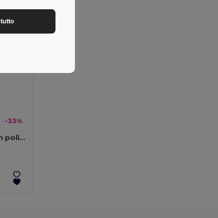
tutto
-33%
Borsa termica imbottita in poliestere riciclato 600D ripstop 11 L