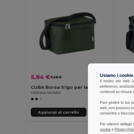
Usiamo i cookie
5,84 €
7,37 
7,28 €
-20%
Il nostro sito web u
preferenze, analizzar
CUBA Borsa frigo per lattine
ICECUB
contenuti su misura, i
GiftRetail MO6150
GiftReta
Puoi gestire le tue 
web, non possono esse
Aggiungi al carrello
Aggi
consentire o bloccare 
Per ulteriori dettagl
cookie
e
Privacy Poli