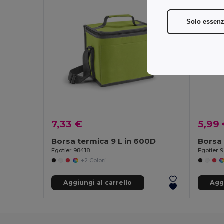
Solo essenz
7,33 €
5,99
Borsa termica 9 L in 600D
Egotier 98418
Egotier 
+2 Colori
Aggiungi al carrello
Aggi