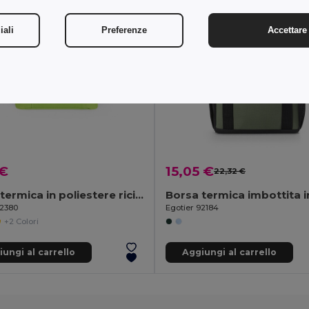
iali
Preferenze
Accettare 
 €
15,05 €
22,32 €
Borsa termica in poliestere riciclato 600D con cinghia regolabile
92380
Egotier 92184
+2 Colori
ungi al carrello
Aggiungi al carrello