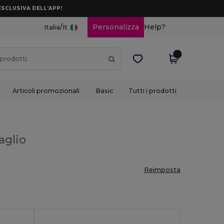
ESCLUSIVA DELL’APP!
/
Personalizza
Help?
Italia
It
Articoli promozionali
Basic
Tutti i prodotti
taglio
Reimposta