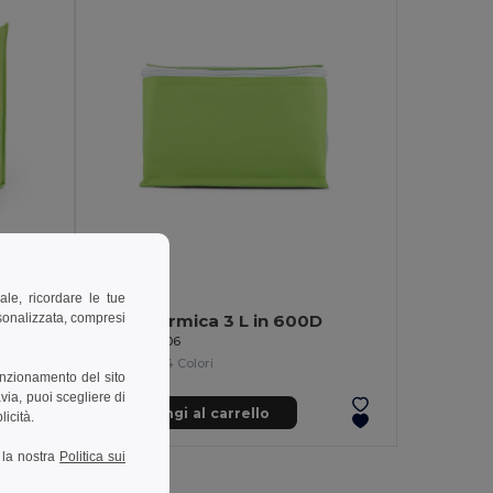
2,27 €
ale, ricordare le tue
rsonalizzata, compresi
 g/m²)
Borsa termica 3 L in 600D
Egotier 98406
+4 Colori
unzionamento del sito
via, puoi scegliere di
Aggiungi al carrello
licità.
a la nostra
Politica sui