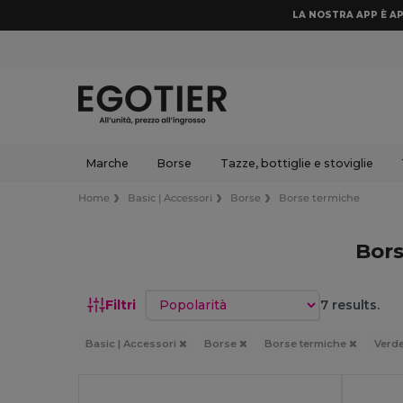
LA NOSTRA APP È AP
Marche
Borse
Tazze, bottiglie e stoviglie
Home
Basic | Accessori
Borse
Borse termiche
Bor
Ordina per
Filtri
7 results.
Basic | Accessori
Borse
Borse termiche
Verd