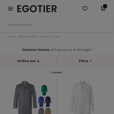
×
App Egotier
Scarica app
Prezzi migliori sull'app!
Home
Basic | Accessori
Camicie
Unisex
Camicie Unisex
all'ingrosso e al dettaglio
Ordina per
Filtra
✓
3 results.