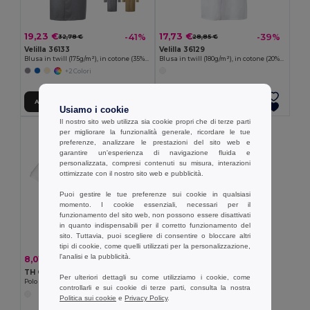
19,23 €
17,73 €
-41%
-39%
32,78 €
28,85 €
Velilla 36133
Velilla 36129
Blusa in twill (175g/m²), in cotone (35%) e poliestere (65%)
Blusa in twill (180g/m²), in cotone (20%) e poliestere (80%)
+2 Colori
Aggiungi al carrello
Aggiungi al carrello
Usiamo i cookie
Il nostro sito web utilizza sia cookie propri che di terze parti
per migliorare la funzionalità generale, ricordare le tue
preferenze, analizzare le prestazioni del sito web e
garantire un'esperienza di navigazione fluida e
personalizzata, compresi contenuti su misura, interazioni
ottimizzate con il nostro sito web e pubblicità.
Puoi gestire le tue preferenze sui cookie in qualsiasi
momento. I cookie essenziali, necessari per il
funzionamento del sito web, non possono essere disattivati
in quanto indispensabili per il corretto funzionamento del
sito. Tuttavia, puoi scegliere di consentire o bloccare altri
tipi di cookie, come quelli utilizzati per la personalizzazione,
l'analisi e la pubblicità.
8,01 €
-25%
10,73 €
TH Clothes 30172
Per ulteriori dettagli su come utilizziamo i cookie, come
Polo a maniche corte per bambini (unisex). colore bianco
controllarli e sui cookie di terze parti, consulta la nostra
Politica sui cookie
e
Privacy Policy
.