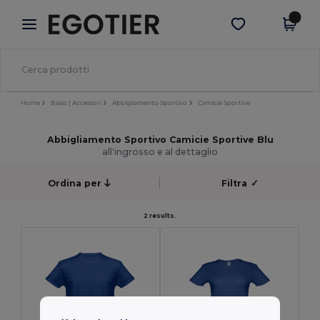
×
App Egotier
Scarica app
Prezzi migliori sull'app!
Home
Basic | Accessori
Abbigliamento Sportivo
Camicie Sportive
Abbigliamento Sportivo Camicie Sportive Blu
all'ingrosso e al dettaglio
Ordina per
Filtra
✓
2 results.