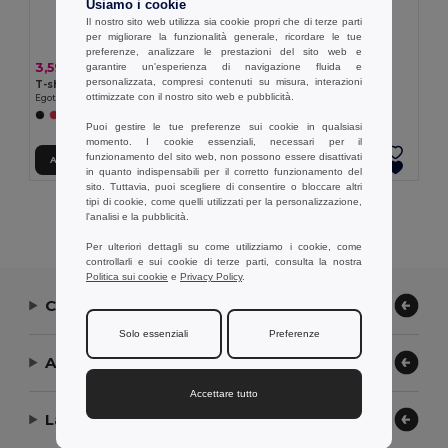
Usiamo i cookie
Il nostro sito web utilizza sia cookie propri che di terze parti
per migliorare la funzionalità generale, ricordare le tue
preferenze, analizzare le prestazioni del sito web e
3,59 €
3,25 €
garantire un'esperienza di navigazione fluida e
personalizzata, compresi contenuti su misura, interazioni
T-shirt tecnica da uomo
T-shirt tecnica da donna
ottimizzate con il nostro sito web e pubblicità.
Egotier 30127
Egotier 30128
+1 Colori
Puoi gestire le tue preferenze sui cookie in qualsiasi
momento. I cookie essenziali, necessari per il
funzionamento del sito web, non possono essere disattivati
Aggiungi al carrello
Aggiungi al carrello
in quanto indispensabili per il corretto funzionamento del
sito. Tuttavia, puoi scegliere di consentire o bloccare altri
tipi di cookie, come quelli utilizzati per la personalizzazione,
Visualizzazione Di Tutti I Prodotti.
l'analisi e la pubblicità.
Per ulteriori dettagli su come utilizziamo i cookie, come
controllarli e sui cookie di terze parti, consulta la nostra
Politica sui cookie
e
Privacy Policy
.
Contattaci
Solo essenziali
Preferenze
Aiuto or Assistenza
Accettare tutto
La nostra azienda