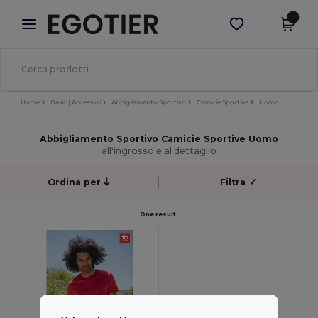
×
App Egotier
Scarica app
Prezzi migliori sull'app!
Home
Basic | Accessori
Abbigliamento Sportivo
Camicie Sportive
Uomo
Abbigliamento Sportivo Camicie Sportive Uomo
all'ingrosso e al dettaglio
Ordina per
Filtra
✓
One result.