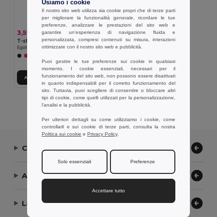
Usiamo i cookie
Il nostro sito web utilizza sia cookie propri che di terze parti
per migliorare la funzionalità generale, ricordare le tue
preferenze, analizzare le prestazioni del sito web e
3,59 €
garantire un'esperienza di navigazione fluida e
personalizzata, compresi contenuti su misura, interazioni
T-shirt tecnica da uomo
ottimizzate con il nostro sito web e pubblicità.
Egotier 30127
+1 Colori
Puoi gestire le tue preferenze sui cookie in qualsiasi
momento. I cookie essenziali, necessari per il
funzionamento del sito web, non possono essere disattivati
Aggiungi al carrello
in quanto indispensabili per il corretto funzionamento del
sito. Tuttavia, puoi scegliere di consentire o bloccare altri
tipi di cookie, come quelli utilizzati per la personalizzazione,
Visualizzazione Di Tutti I Prodotti.
l'analisi e la pubblicità.
Per ulteriori dettagli su come utilizziamo i cookie, come
controllarli e sui cookie di terze parti, consulta la nostra
Politica sui cookie
e
Privacy Policy
.
Contattaci
Solo essenziali
Preferenze
Aiuto or Assistenza
Accettare tutto
La nostra azienda