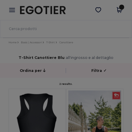
×
App Egotier
Scarica app
Prezzi migliori sull'app!
Home
Basic | Accessori
T-Shirt
Canottiere
T-Shirt Canottiere Blu
all'ingrosso e al dettaglio
Ordina per
Filtra
✓
2 results.