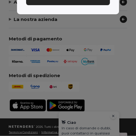
Aiuto or Assistenza
La nostra azienda
Metodi di pagamento
Metodi di spedizione
👋
Ciao
2026. Tutti i diritti riservati
In caso di domande o dubbi,
Termini e Condizioni
|
Informativa sulla privacy
|
Politica sui cookie
|
Site Map
puoi contattarci in qualsiasi