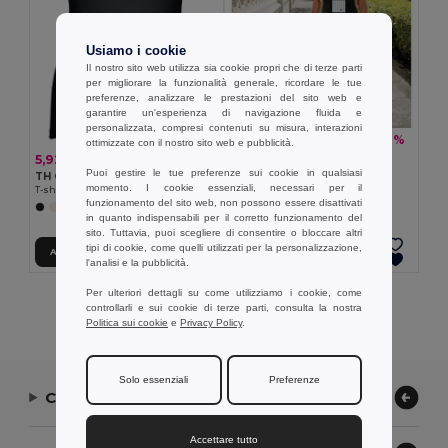
Usiamo i cookie
Il nostro sito web utilizza sia cookie propri che di terze parti
per migliorare la funzionalità generale, ricordare le tue
preferenze, analizzare le prestazioni del sito web e
garantire un'esperienza di navigazione fluida e
personalizzata, compresi contenuti su misura, interazioni
5,53 €
-18%
6,76 €
ottimizzate con il nostro sito web e pubblicità.
TH Clothes 30122
5,92 €
Canotta da uomo
Puoi gestire le tue preferenze sui cookie in qualsiasi
TH Clothes 30120
momento. I cookie essenziali, necessari per il
+2 Colori
T-shirt da donna senza maniche in cotone
funzionamento del sito web, non possono essere disattivati
+2 Colori
in quanto indispensabili per il corretto funzionamento del
sito. Tuttavia, puoi scegliere di consentire o bloccare altri
tipi di cookie, come quelli utilizzati per la personalizzazione,
Aggiungi al carrello
Aggiungi al carrello
l'analisi e la pubblicità.
Per ulteriori dettagli su come utilizziamo i cookie, come
Visualizzazione Di Tutti I Prodotti.
controllarli e sui cookie di terze parti, consulta la nostra
Politica sui cookie
e
Privacy Policy
.
Solo essenziali
Preferenze
Contattaci
Accettare tutto