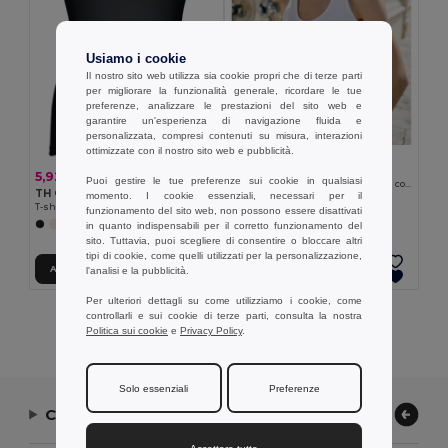
Usiamo i cookie
Il nostro sito web utilizza sia cookie propri che di terze parti
per migliorare la funzionalità generale, ricordare le tue
preferenze, analizzare le prestazioni del sito web e
garantire un'esperienza di navigazione fluida e
personalizzata, compresi contenuti su misura, interazioni
ottimizzate con il nostro sito web e pubblicità.
4,69 €
TH Clothes 30119
5,92 €
Puoi gestire le tue preferenze sui cookie in qualsiasi
T-shirt da donna senza maniche in cotone. colore bianco
TH Clothes 30120
momento. I cookie essenziali, necessari per il
T-shirt da donna senza maniche in cotone
funzionamento del sito web, non possono essere disattivati
in quanto indispensabili per il corretto funzionamento del
+2 Colori
sito. Tuttavia, puoi scegliere di consentire o bloccare altri
tipi di cookie, come quelli utilizzati per la personalizzazione,
Aggiungi al carrello
Aggiungi al carrello
l'analisi e la pubblicità.
Per ulteriori dettagli su come utilizziamo i cookie, come
controllarli e sui cookie di terze parti, consulta la nostra
Visualizzazione Di Tutti I Prodotti.
Politica sui cookie
e
Privacy Policy
.
Solo essenziali
Preferenze
Contattaci