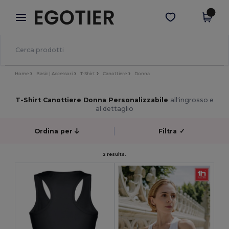
×
App Egotier
Scarica app
Prezzi migliori sull'app!
Home
Basic | Accessori
T-Shirt
Canottiere
Donna
T-Shirt Canottiere Donna Personalizzabile
all'ingrosso e
al dettaglio
Ordina per
Filtra
✓
2 results.