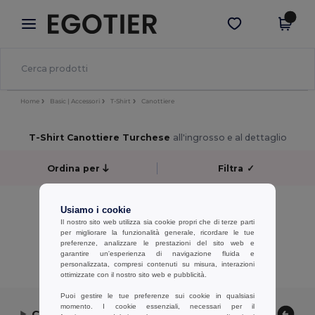
×
App Egotier
Scarica app
Prezzi migliori sull'app!
Home
Basic | Accessori
T-Shirt
Canottiere
T-Shirt Canottiere Turchese
all'ingrosso e al dettaglio
Ordina per
Filtra
✓
No results.
Usiamo i cookie
No results.
Il nostro sito web utilizza sia cookie propri che di terze parti
per migliorare la funzionalità generale, ricordare le tue
preferenze, analizzare le prestazioni del sito web e
Visualizzazione Di Tutti I Prodotti.
garantire un'esperienza di navigazione fluida e
personalizzata, compresi contenuti su misura, interazioni
ottimizzate con il nostro sito web e pubblicità.
Puoi gestire le tue preferenze sui cookie in qualsiasi
momento. I cookie essenziali, necessari per il
Contattaci