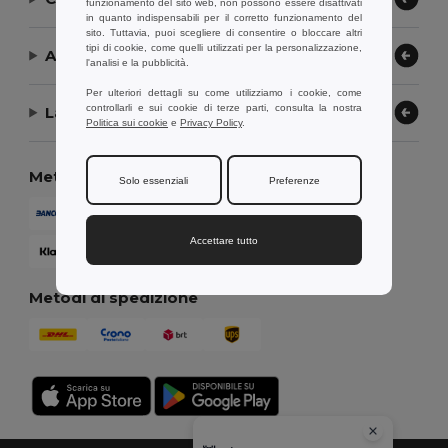
funzionamento del sito web, non possono essere disattivati
in quanto indispensabili per il corretto funzionamento del
sito. Tuttavia, puoi scegliere di consentire o bloccare altri
tipi di cookie, come quelli utilizzati per la personalizzazione,
Aiuto or Assistenza
l'analisi e la pubblicità.
Per ulteriori dettagli su come utilizziamo i cookie, come
controllarli e sui cookie di terze parti, consulta la nostra
La nostra azienda
Politica sui cookie
e
Privacy Policy
.
Metodi di pagamento
Solo essenziali
Preferenze
Accettare tutto
Metodi di spedizione