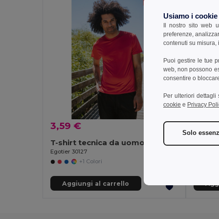
Usiamo i cookie
Il nostro sito web u
preferenze, analizzar
contenuti su misura, i
Puoi gestire le tue 
web, non possono esse
consentire o bloccare 
Per ulteriori dettagl
cookie
e
Privacy Poli
3,59 €
3,25 
Solo essenz
T-shirt tecnica da uomo
T-shir
Egotier 30127
Egotier 3
+1 Colori
Aggiungi al carrello
Aggi