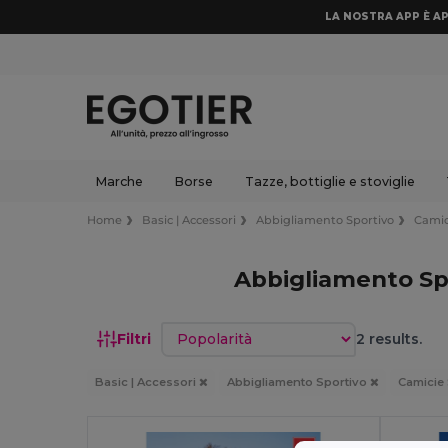
LA NOSTRA APP È AP
Marche
Borse
Tazze, bottiglie e stoviglie
Home
Basic | Accessori
Abbigliamento Sportivo
Camic
Abbigliamento Sp
Ordina per
Filtri
2 results.
Basic | Accessori
Abbigliamento Sportivo
Camicie