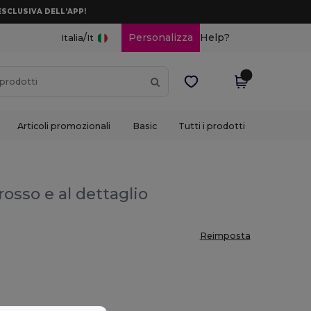
ESCLUSIVA DELL’APP!
/
Personalizza
Help?
Italia
It
Articoli promozionali
Basic
Tutti i prodotti
grosso e al dettaglio
Reimposta