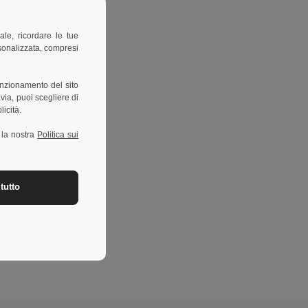
ale, ricordare le tue
rsonalizzata, compresi
unzionamento del sito
via, puoi scegliere di
licità.
a la nostra
Politica sui
tutto