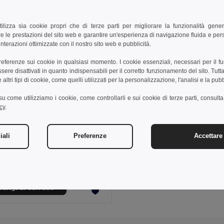
tilizza sia cookie propri che di terze parti per migliorare la funzionalità gener
e le prestazioni del sito web e garantire un'esperienza di navigazione fluida e pe
nterazioni ottimizzate con il nostro sito web e pubblicità.
preferenze sui cookie in qualsiasi momento. I cookie essenziali, necessari per il f
re disattivati in quanto indispensabili per il corretto funzionamento del sito. Tutta
altri tipi di cookie, come quelli utilizzati per la personalizzazione, l'analisi e la pubb
i su come utilizziamo i cookie, come controllarli e sui cookie di terze parti, consult
cy
.
€
iali
Preferenze
Accettare 
t tecnica da donna
0128
ungi al carrello