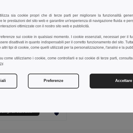
tilizza sia cookie propri che di terze parti per migliorare la funzionalità gener
e le prestazioni del sito web e garantire un'esperienza di navigazione fluida e pe
nterazioni ottimizzate con il nostro sito web e pubblicità.
preferenze sui cookie in qualsiasi momento. I cookie essenziali, necessari per il f
re disattivati in quanto indispensabili per il corretto funzionamento del sito. Tutta
altri tipi di cookie, come quelli utilizzati per la personalizzazione, l'analisi e la pubb
i su come utilizziamo i cookie, come controllarli e sui cookie di terze parti, consult
cy
.
€
iali
Preferenze
Accettare 
Guanti in poliestere riciclato (100% rPET), con punta touch
9165
ungi al carrello