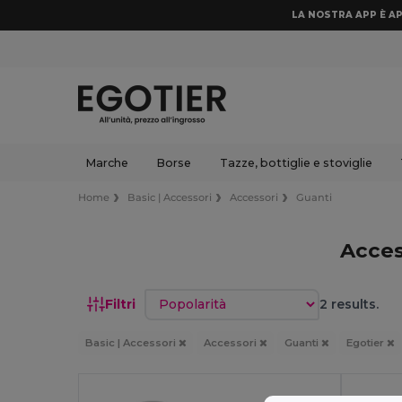
LA NOSTRA APP È AP
Marche
Borse
Tazze, bottiglie e stoviglie
Home
Basic | Accessori
Accessori
Guanti
Acces
Ordina per
Filtri
2 results.
Basic | Accessori
Accessori
Guanti
Egotier