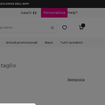
ESCLUSIVA DELL’APP!
/
Personalizza
Help?
Italia
It
Articoli promozionali
Basic
Tutti i prodotti
ttaglio
Reimposta