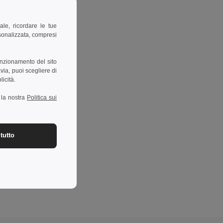
ale, ricordare le tue
rsonalizzata, compresi
unzionamento del sito
via, puoi scegliere di
licità.
a la nostra
Politica sui
tutto