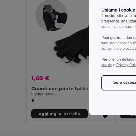
Usiamo i cookie
Il nostro sito web u
preferenze, analizzar
contenuti su misura, i
Puoi gestire le tue 
web, non possono esse
consentire o bloccare 
Per ulteriori dettagl
cookie
e
Privacy Poli
1,68 €
3,18 
Solo essenz
Guanti con punte tattili
Egotier 99016
Egotier 9
Aggiungi al carrello
Aggi