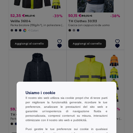
52,35 €
50,15 €
-39%
-38%
85,21 €
80,32 €
Velilla 36104
TH Clothes 30313
Parka bicolore (190g/m²), in poliestere (100%), con rivestimento in PU
Giacca con cappuccio da uomo
+1 Colori
Aggiungi al carrello
Aggiungi al carrello
Usiamo i cookie
Il nostro sito web utilizza sia cookie propri che di terze parti
per migliorare la funzionalità generale, ricordare le tue
preferenze, analizzare le prestazioni del sito web e
59,17 €
52,35 €
-33%
-39%
88,41 €
85,21 €
garantire un'esperienza di navigazione fluida e
TH Clothes 30254
Velilla 36105
personalizzata, compresi contenuti su misura, interazioni
Parka trapuntato unisex
Parka bicolore (190g/m²), in poliestere (100%), con rivestimento in PU
ottimizzate con il nostro sito web e pubblicità.
+1 Colori
Puoi gestire le tue preferenze sui cookie in qualsiasi