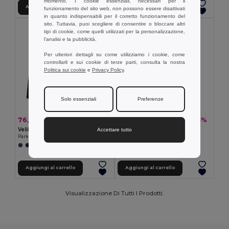
momento. I cookie essenziali, necessari per il
Aggiungi al carrello
Aggiungi al carrello
funzionamento del sito web, non possono essere disattivati
in quanto indispensabili per il corretto funzionamento del
sito. Tuttavia, puoi scegliere di consentire o bloccare altri
tipi di cookie, come quelli utilizzati per la personalizzazione,
l'analisi e la pubblicità.
Per ulteriori dettagli su come utilizziamo i cookie, come
controllarli e sui cookie di terze parti, consulta la nostra
Politica sui cookie
e
Privacy Policy
.
Solo essenziali
Preferenze
76,51 €
34,57 €
-44%
-35%
136,20 €
52,89 €
Velilla 36109
TH Clothes 30183
Accettare tutto
Parka bicolore 4-in-1 (180g/m²), in poliestere (100%) con rivestimento in PU
Parka imbottito unisex
+1 Colori
+2 Colori
Aggiungi al carrello
Aggiungi al carrello
Visualizzazione Di Tutti I Prodotti.