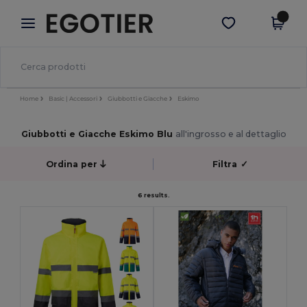
×
App Egotier
Scarica app
Prezzi migliori sull'app!
Home
Basic | Accessori
Giubbotti e Giacche
Eskimo
Giubbotti e Giacche Eskimo Blu
all'ingrosso e al dettaglio
Ordina per
Filtra
✓
6 results.