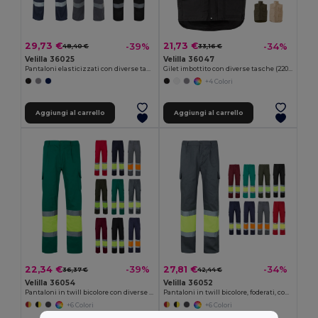
29,73 €
21,73 €
-39%
-34%
48,40 €
33,16 €
Velilla 36025
Velilla 36047
Pantaloni elasticizzati con diverse tasche (240g/m²), in cotone (46%), EME (38%) e poliestere (16%)
Gilet imbottito con diverse tasche (220g/m²), in poliestere (100%)
+4 Colori
Aggiungi al carrello
Aggiungi al carrello
22,34 €
27,81 €
-39%
-34%
36,37 €
42,44 €
Velilla 36054
Velilla 36052
Pantaloni in twill bicolore con diverse tasche (210g/m²), in cotone (20%) e poliestere (80%)
Pantaloni in twill bicolore, foderati, con diverse tasche, in cotone (20%) e poliestere (80%)
+6 Colori
+6 Colori