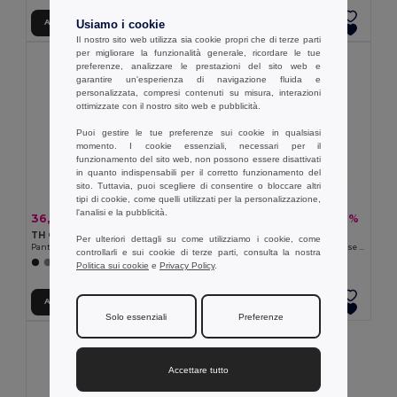
Aggiungi al carrello
Aggiungi al carrello
Usiamo i cookie
Il nostro sito web utilizza sia cookie propri che di terze parti
per migliorare la funzionalità generale, ricordare le tue
preferenze, analizzare le prestazioni del sito web e
garantire un'esperienza di navigazione fluida e
personalizzata, compresi contenuti su misura, interazioni
ottimizzate con il nostro sito web e pubblicità.
Puoi gestire le tue preferenze sui cookie in qualsiasi
momento. I cookie essenziali, necessari per il
funzionamento del sito web, non possono essere disattivati
in quanto indispensabili per il corretto funzionamento del
sito. Tuttavia, puoi scegliere di consentire o bloccare altri
tipi di cookie, come quelli utilizzati per la personalizzazione,
l'analisi e la pubblicità.
36,75 €
22,34 €
-30%
-41%
52,70 €
38,07 €
TH Clothes 30272
Velilla 36056
Per ulteriori dettagli su come utilizziamo i cookie, come
Pantaloni da lavoro in poliestere e cotone
Pantaloni in twill bicolore con diverse tasche (210g/m²), in cotone (20%) e poliestere (80%)
controllarli e sui cookie di terze parti, consulta la nostra
+5 Colori
Politica sui cookie
e
Privacy Policy
.
Aggiungi al carrello
Aggiungi al carrello
Solo essenziali
Preferenze
Accettare tutto