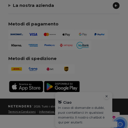
La nostra azienda
Metodi di pagamento
Metodi di spedizione
👋
Ciao
2026. Tutti i diritti riservati
In caso di domande o dubbi,
Termini e Condizioni
|
Informativa sulla privacy
|
Politica sui cookie
|
Site Map
puoi contattarci in qualsiasi
momento. Il nostro chatbot è
qui per aiutarti.