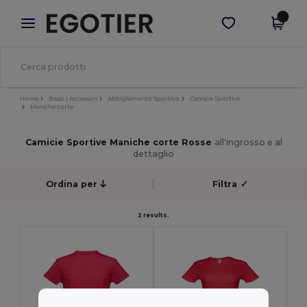
×
App Egotier
Scarica app
Prezzi migliori sull'app!
Home
Basic | Accessori
Abbigliamento Sportivo
Camicie Sportive
Maniche corte
Camicie Sportive Maniche corte Rosse
all'ingrosso e al
dettaglio
Ordina per
Filtra
✓
2 results.