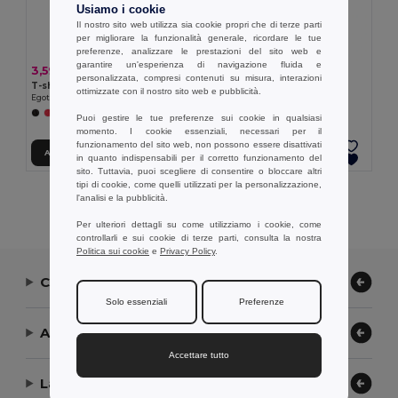
Usiamo i cookie
Il nostro sito web utilizza sia cookie propri che di terze parti
per migliorare la funzionalità generale, ricordare le tue
preferenze, analizzare le prestazioni del sito web e
garantire un'esperienza di navigazione fluida e
3,59 €
3,25 €
personalizzata, compresi contenuti su misura, interazioni
T-shirt tecnica da uomo
T-shirt tecnica da donna
ottimizzate con il nostro sito web e pubblicità.
Egotier 30127
Egotier 30128
+1 Colori
Puoi gestire le tue preferenze sui cookie in qualsiasi
momento. I cookie essenziali, necessari per il
funzionamento del sito web, non possono essere disattivati
Aggiungi al carrello
Aggiungi al carrello
in quanto indispensabili per il corretto funzionamento del
sito. Tuttavia, puoi scegliere di consentire o bloccare altri
tipi di cookie, come quelli utilizzati per la personalizzazione,
Visualizzazione Di Tutti I Prodotti.
l'analisi e la pubblicità.
Per ulteriori dettagli su come utilizziamo i cookie, come
controllarli e sui cookie di terze parti, consulta la nostra
Politica sui cookie
e
Privacy Policy
.
Contattaci
Solo essenziali
Preferenze
Aiuto or Assistenza
Accettare tutto
La nostra azienda