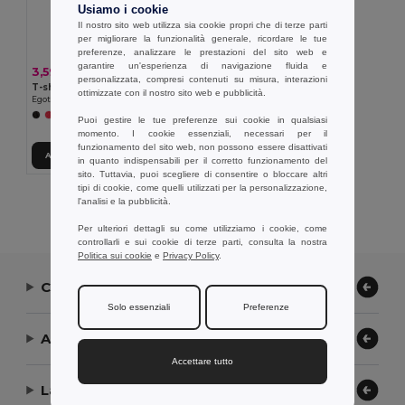
Usiamo i cookie
Il nostro sito web utilizza sia cookie propri che di terze parti
per migliorare la funzionalità generale, ricordare le tue
preferenze, analizzare le prestazioni del sito web e
garantire un'esperienza di navigazione fluida e
3,59 €
personalizzata, compresi contenuti su misura, interazioni
T-shirt tecnica da uomo
ottimizzate con il nostro sito web e pubblicità.
Egotier 30127
+1 Colori
Puoi gestire le tue preferenze sui cookie in qualsiasi
momento. I cookie essenziali, necessari per il
funzionamento del sito web, non possono essere disattivati
Aggiungi al carrello
in quanto indispensabili per il corretto funzionamento del
sito. Tuttavia, puoi scegliere di consentire o bloccare altri
tipi di cookie, come quelli utilizzati per la personalizzazione,
Visualizzazione Di Tutti I Prodotti.
l'analisi e la pubblicità.
Per ulteriori dettagli su come utilizziamo i cookie, come
controllarli e sui cookie di terze parti, consulta la nostra
Politica sui cookie
e
Privacy Policy
.
Contattaci
Solo essenziali
Preferenze
Aiuto or Assistenza
Accettare tutto
La nostra azienda