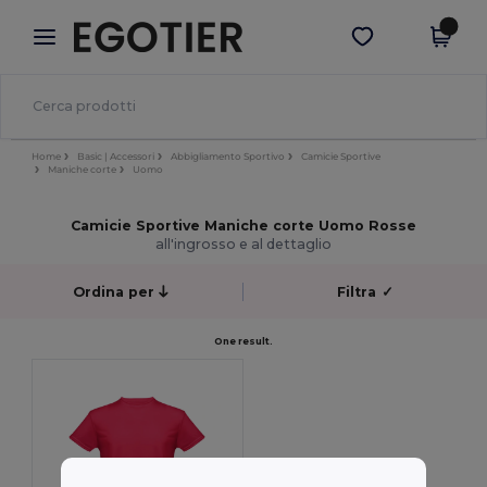
×
App Egotier
Scarica app
Prezzi migliori sull'app!
Home
Basic | Accessori
Abbigliamento Sportivo
Camicie Sportive
Maniche corte
Uomo
Camicie Sportive Maniche corte Uomo Rosse
all'ingrosso e al dettaglio
Ordina per
Filtra
✓
One result.