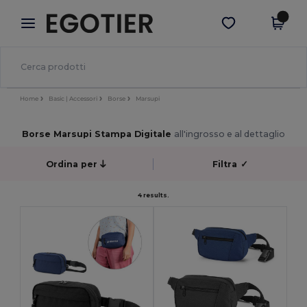
×
App Egotier
Scarica app
Prezzi migliori sull'app!
Home
Basic | Accessori
Borse
Marsupi
Borse Marsupi Stampa Digitale
all'ingrosso e al dettaglio
Ordina per
Filtra
✓
4 results.