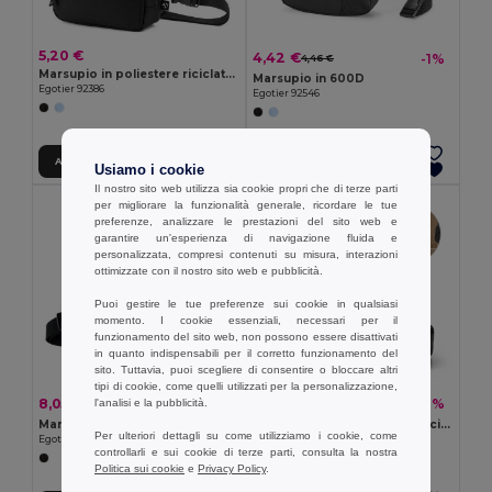
5,20 €
4,42 €
-1%
4,46 €
Marsupio in poliestere riciclato 600D e foderato in poliestere riciclato 210D
Marsupio in 600D
Egotier 92386
Egotier 92546
Aggiungi al carrello
Aggiungi al carrello
Usiamo i cookie
Il nostro sito web utilizza sia cookie propri che di terze parti
per migliorare la funzionalità generale, ricordare le tue
preferenze, analizzare le prestazioni del sito web e
garantire un'esperienza di navigazione fluida e
personalizzata, compresi contenuti su misura, interazioni
ottimizzate con il nostro sito web e pubblicità.
Puoi gestire le tue preferenze sui cookie in qualsiasi
momento. I cookie essenziali, necessari per il
funzionamento del sito web, non possono essere disattivati
in quanto indispensabili per il corretto funzionamento del
sito. Tuttavia, puoi scegliere di consentire o bloccare altri
tipi di cookie, come quelli utilizzati per la personalizzazione,
8,05 €
5,82 €
-21%
-28%
l'analisi e la pubblicità.
10,25 €
8,10 €
Marsupio in poliestere riciclato 600D ad alta densità e fodera in poliestere riciclato 210D
Marsupio 300D poliestere riciclato e 600D poliestere riciclato con elementi riflettenti
Per ulteriori dettagli su come utilizziamo i cookie, come
Egotier 92388
Egotier 92091
controllarli e sui cookie di terze parti, consulta la nostra
Politica sui cookie
e
Privacy Policy
.