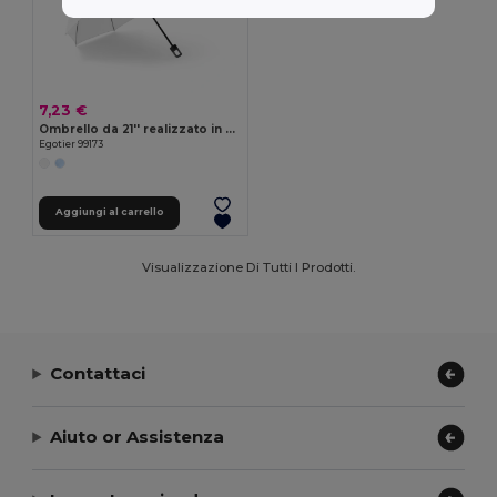
7,23 €
Ombrello da 21'' realizzato in poliestere riciclato (100% rPET) 190T pongee antivento
Egotier 99173
Aggiungi al carrello
Visualizzazione Di Tutti I Prodotti.
Contattaci
Aiuto or Assistenza