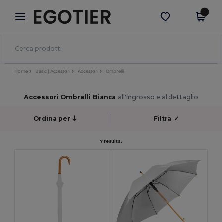
×
App Egotier
Scarica app
Prezzi migliori sull'app!
Home
Basic | Accessori
Accessori
Ombrelli
Accessori Ombrelli Bianca
all'ingrosso e al dettaglio
Ordina per
Filtra
✓
7 results.