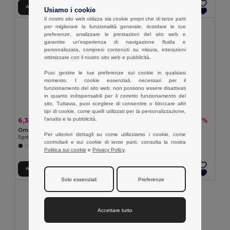
Aggiungi al carrello
Aggiungi al carrello
Usiamo i cookie
Il nostro sito web utilizza sia cookie propri che di terze parti
per migliorare la funzionalità generale, ricordare le tue
preferenze, analizzare le prestazioni del sito web e
garantire un'esperienza di navigazione fluida e
personalizzata, compresi contenuti su misura, interazioni
ottimizzate con il nostro sito web e pubblicità.
Puoi gestire le tue preferenze sui cookie in qualsiasi
momento. I cookie essenziali, necessari per il
funzionamento del sito web, non possono essere disattivati
in quanto indispensabili per il corretto funzionamento del
sito. Tuttavia, puoi scegliere di consentire o bloccare altri
tipi di cookie, come quelli utilizzati per la personalizzazione,
l'analisi e la pubblicità.
6,33 €
7,65 €
-27%
-12%
8,63 €
8,73 €
Ombrello in poliestere riciclato (100% rPET) pongee con apertura automatica
Ombrello in poliestere 190T
Per ulteriori dettagli su come utilizziamo i cookie, come
Egotier 99149
Egotier 99098
controllarli e sui cookie di terze parti, consulta la nostra
+1 Colori
Politica sui cookie
e
Privacy Policy
.
Aggiungi al carrello
Aggiungi al carrello
Solo essenziali
Preferenze
Accettare tutto