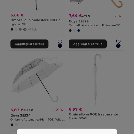
6,66 €
7,64 €
-1%
7,75 €
Ombrello in poliestere 190T con apertura automatica
Goya 39529
Egotier 99116
Ombrello Automatico in Poliestere 190T, 100cm CLOUDY
+7 Colori
Aggiungi al carrello
Aggiungi al carrello
6,97 €
6,83 €
-21%
8,69 €
Ombrello in POE trasparente con apertura automatica
Goya 39534
Egotier 99143
Ombrello Automatico 98cm POE, Poliestere e Manico Plastica MIST