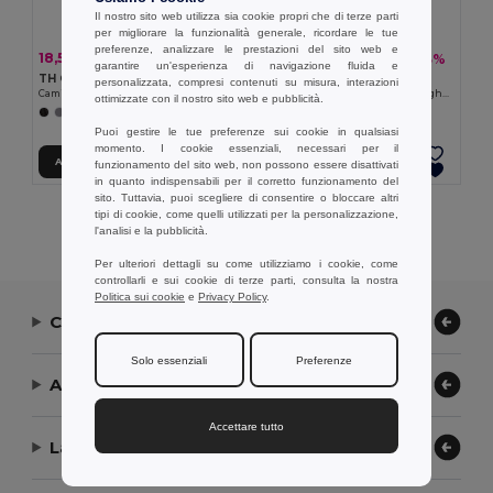
Il nostro sito web utilizza sia cookie propri che di terze parti
per migliorare la funzionalità generale, ricordare le tue
preferenze, analizzare le prestazioni del sito web e
18,52 €
18,36 €
-30%
-33%
26,57 €
27,42 €
garantire un'esperienza di navigazione fluida e
TH Clothes 30154
TH Clothes 30152
personalizzata, compresi contenuti su misura, interazioni
Camicia oxford a maniche lunghe da donna
Camicia in popeline a maniche lunghe da donna
ottimizzate con il nostro sito web e pubblicità.
+1 Colori
+1 Colori
Puoi gestire le tue preferenze sui cookie in qualsiasi
momento. I cookie essenziali, necessari per il
Aggiungi al carrello
Aggiungi al carrello
funzionamento del sito web, non possono essere disattivati
in quanto indispensabili per il corretto funzionamento del
sito. Tuttavia, puoi scegliere di consentire o bloccare altri
tipi di cookie, come quelli utilizzati per la personalizzazione,
Visualizzazione Di Tutti I Prodotti.
l'analisi e la pubblicità.
Per ulteriori dettagli su come utilizziamo i cookie, come
controllarli e sui cookie di terze parti, consulta la nostra
Politica sui cookie
e
Privacy Policy
.
Contattaci
Solo essenziali
Preferenze
Aiuto or Assistenza
Accettare tutto
La nostra azienda