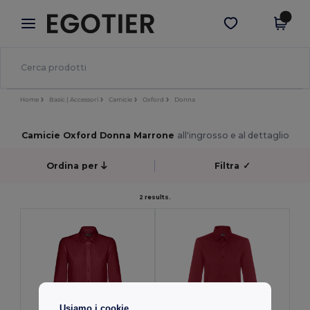
×
App Egotier
Scarica app
Prezzi migliori sull'app!
Home
Basic | Accessori
Camicie
Oxford
Donna
Camicie Oxford Donna Marrone
all'ingrosso e al dettaglio
Ordina per
Filtra
✓
2 results.
Usiamo i cookie