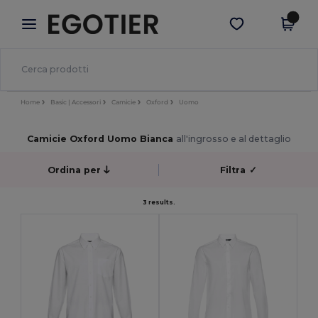
×
App Egotier
Scarica app
Prezzi migliori sull'app!
Home
Basic | Accessori
Camicie
Oxford
Uomo
Camicie Oxford Uomo Bianca
all'ingrosso e al dettaglio
Ordina per
Filtra
✓
3 results.