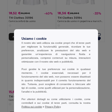
18,52 €
18,36 €
-40%
-35%
30,99 €
28,08 €
TH Clothes 30196
TH Clothes 30194
Camicia oxford da uomo
Camicia da uomo in popeline a maniche lunghe. colore bianco
Aggiungi al carrello
Aggiungi al carrello
Usiamo i cookie
Il nostro sito web utilizza sia cookie propri che di terze parti
per migliorare la funzionalità generale, ricordare le tue
preferenze, analizzare le prestazioni del sito web e
garantire un'esperienza di navigazione fluida e
personalizzata, compresi contenuti su misura, interazioni
ottimizzate con il nostro sito web e pubblicità.
Puoi gestire le tue preferenze sui cookie in qualsiasi
momento. I cookie essenziali, necessari per il
funzionamento del sito web, non possono essere disattivati
in quanto indispensabili per il corretto funzionamento del
sito. Tuttavia, puoi scegliere di consentire o bloccare altri
tipi di cookie, come quelli utilizzati per la personalizzazione,
15,87 €
-30%
l'analisi e la pubblicità.
22,76 €
TH Clothes 30200
Per ulteriori dettagli su come utilizziamo i cookie, come
Camicia oxford da uomo a maniche corte. Colore bianco
controllarli e sui cookie di terze parti, consulta la nostra
Politica sui cookie
e
Privacy Policy
.