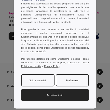
Il nostro sito web utilizza sia cookie propri che di terze parti
per migliorare la funzionalità generale, ricordare le tue
preferenze, analizzare le prestazioni del sito web e
13,30 €
9,51 €
-24%
-18%
17,62 €
11,65 €
garantire un'esperienza di navigazione fluida e
TH Clothes 30262
TH Clothes 30135
personalizzata, compresi contenuti su misura, interazioni
Polo da donna
Polo da donna
ottimizzate con il nostro sito web e pubblicità.
+8 Colori
+19 Colori
Puoi gestire le tue preferenze sui cookie in qualsiasi
momento. I cookie essenziali, necessari per il
Aggiungi al carrello
Aggiungi al carrello
funzionamento del sito web, non possono essere disattivati
in quanto indispensabili per il corretto funzionamento del
sito. Tuttavia, puoi scegliere di consentire o bloccare altri
tipi di cookie, come quelli utilizzati per la personalizzazione,
Visualizzazione Di Tutti I Prodotti.
l'analisi e la pubblicità.
Per ulteriori dettagli su come utilizziamo i cookie, come
controllarli e sui cookie di terze parti, consulta la nostra
Politica sui cookie
e
Privacy Policy
.
Contattaci
Solo essenziali
Preferenze
Aiuto or Assistenza
Accettare tutto
La nostra azienda