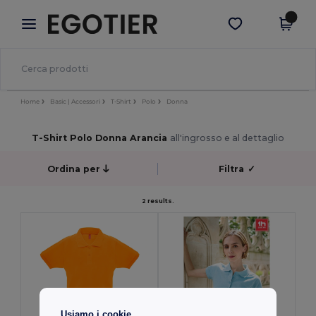
×
App Egotier
Scarica app
Prezzi migliori sull'app!
Home
Basic | Accessori
T-Shirt
Polo
Donna
T-Shirt Polo Donna Arancia
all'ingrosso e al dettaglio
Ordina per
Filtra
✓
2 results.
Usiamo i cookie