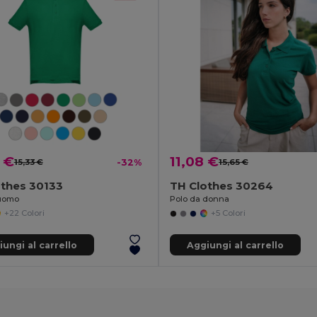
 €
11,08 €
15,33 €
-32%
15,65 €
othes 30133
TH Clothes 30264
 uomo
Polo da donna
+22 Colori
+5 Colori
ungi al carrello
Aggiungi al carrello