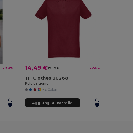
14,49 €
-29%
19,19 €
-24%
TH Clothes 30268
Polo da uomo
+2 Colori
Aggiungi al carrello