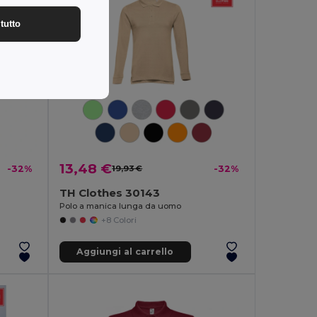
tutto
13,48 €
-32%
19,93 €
-32%
TH Clothes 30143
Polo a manica lunga da uomo
+8 Colori
Aggiungi al carrello