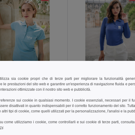
€
12,35 €
11,65 €
-18%
18,27 €
tilizza sia cookie propri che di terze parti per migliorare la funzionalità gener
e le prestazioni del sito web e garantire un'esperienza di navigazione fluida e pe
othes 30135
TH Clothes 30145
nterazioni ottimizzate con il nostro sito web e pubblicità.
donna
Polo a manica lunga da donna
+19 Colori
+5 Colori
preferenze sui cookie in qualsiasi momento. I cookie essenziali, necessari per il f
re disattivati in quanto indispensabili per il corretto funzionamento del sito. Tutta
ungi al carrello
Aggiungi al carrello
altri tipi di cookie, come quelli utilizzati per la personalizzazione, l'analisi e la pubb
i su come utilizziamo i cookie, come controllarli e sui cookie di terze parti, consult
cy
.