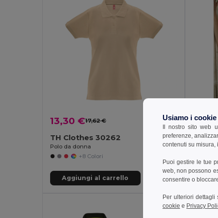
Usiamo i cookie
13,30 €
9,51 
17,62 €
-24%
Il nostro sito web u
preferenze, analizzar
TH Clothes 30262
TH Cl
contenuti su misura, i
Polo da donna
Polo da 
+8 Colori
Puoi gestire le tue 
web, non possono esse
Aggiungi al carrello
Aggi
consentire o bloccare 
Per ulteriori dettagl
cookie
e
Privacy Poli