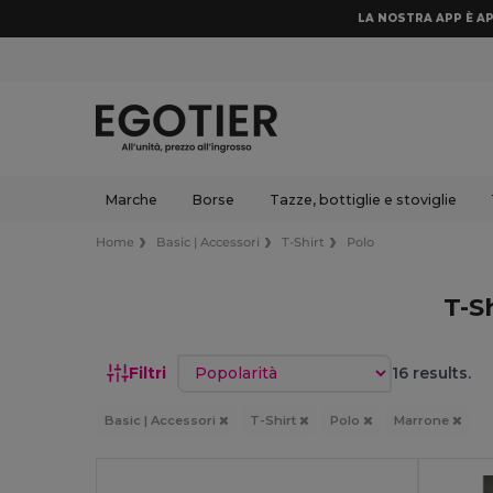
LA NOSTRA APP È AP
Marche
Borse
Tazze, bottiglie e stoviglie
Home
Basic | Accessori
T-Shirt
Polo
T-S
Ordina per
Filtri
16 results.
Basic | Accessori
T-Shirt
Polo
Marrone