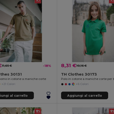
€
8,31 €
11,65 €
-18%
10,16 €
thes 30131
TH Clothes 30173
uomo in cotone a maniche corte
+21 Colori
+6 Colori
ungi al carrello
Aggiungi al carrello