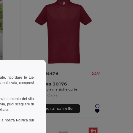
11,08 €
-32%
14,67 €
-24%
ale, ricordare le tue
rsonalizzata, compresi
TH Clothes 30176
Polo da uomo a maniche corte
+5 Colori
unzionamento del sito
via, puoi scegliere di
Aggiungi al carrello
licità.
a la nostra
Politica sui