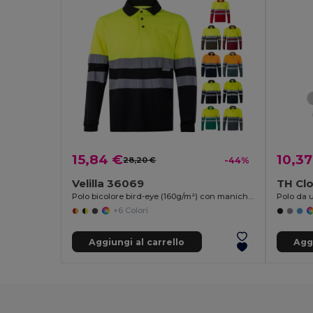
15,84 €
10,37
28,20 €
-44%
Velilla 36069
TH Cl
Polo bicolore bird-eye (160g/m²) con maniche lunghe, in poliestere (100%)
Polo da
+6 Colori
Aggiungi al carrello
Aggi