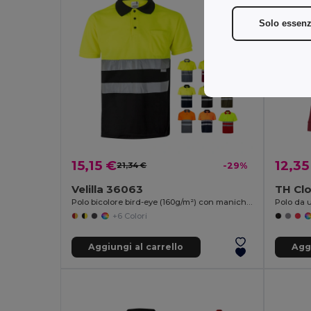
Solo essenz
15,15 €
12,35
21,34 €
-29%
Velilla 36063
TH Clo
Polo bicolore bird-eye (160g/m²) con maniche corte, in poliestere (100%)
+6 Colori
Aggiungi al carrello
Aggi