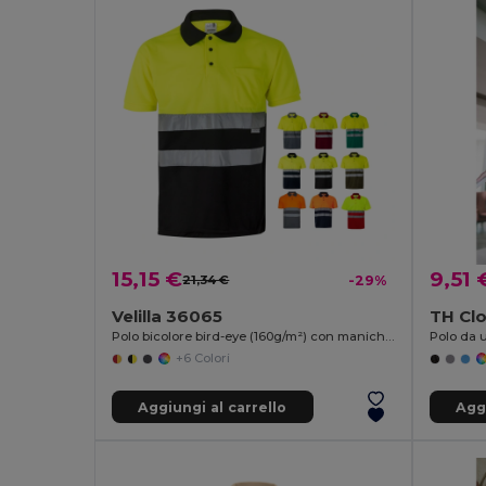
15,15 €
9,51 
21,34 €
-29%
Velilla 36065
TH Clo
Polo bicolore bird-eye (160g/m²) con maniche corte, in poliestere (100%)
Polo da 
+6 Colori
Aggiungi al carrello
Aggi