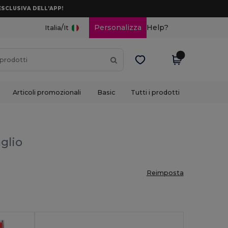
ESCLUSIVA DELL’APP!
/
Personalizza
Help?
Italia
It
Articoli promozionali
Basic
Tutti i prodotti
aglio
Reimposta