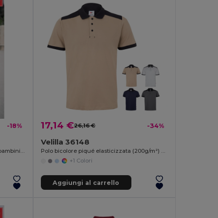
17,14 €
-18%
26,16 €
-34%
Velilla 36148
Polo in cotone a maniche corte per bambini (unisex)
Polo bicolore piqué elasticizzata (200g/m²) con maniche corte, in poliestere (96%) ed elastan (4%)
+1 Colori
Aggiungi al carrello