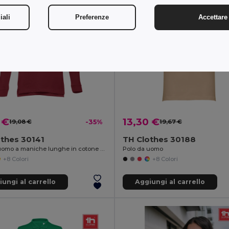
iali
Preferenze
Accettare 
 €
13,30 €
19,08 €
-35%
19,67 €
thes 30141
TH Clothes 30188
Polo da uomo a maniche lunghe in cotone cardato
Polo da uomo
+8 Colori
+8 Colori
ungi al carrello
Aggiungi al carrello