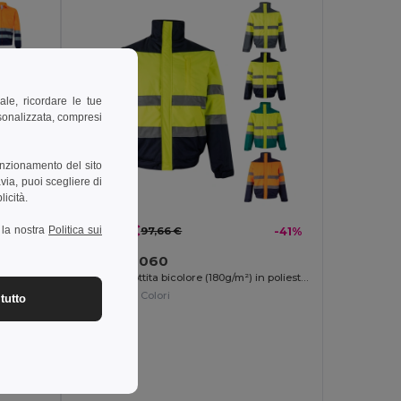
ale, ricordare le tue
rsonalizzata, compresi
unzionamento del sito
via, puoi scegliere di
licità.
57,32 €
a la nostra
Politica sui
-39%
97,66 €
-41%
Velilla 36060
Giacca in twill bicolore (210g/m²) in poliestere (80%) e cotone (20%)
Giacca imbottita bicolore (180g/m²) in poliestere (100%), con rivestimento in PU
+1 Colori
tutto