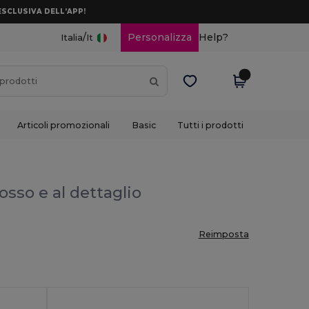
ESCLUSIVA DELL’APP!
/
Personalizza
Help?
Italia
It
Articoli promozionali
Basic
Tutti i prodotti
rosso e al dettaglio
Reimposta