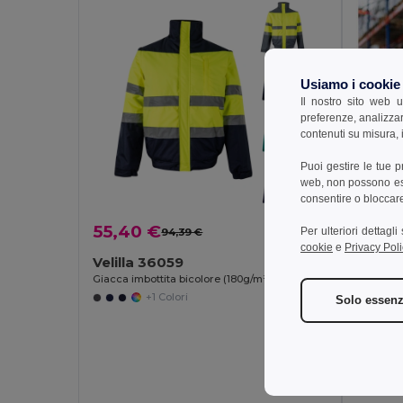
Usiamo i cookie
Il nostro sito web u
preferenze, analizzar
contenuti su misura, i
Puoi gestire le tue 
web, non possono esse
consentire o bloccare 
55,40 €
Per ulteriori dettagl
94,39 €
-41%
cookie
e
Privacy Poli
Velilla 36059
Giacca imbottita bicolore (180g/m²) in poliestere (100%), con rivestimento in PU
+1 Colori
Solo essenz
49,8
TH Cl
Giacca sof