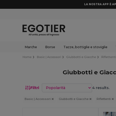
LA NOSTRA APP È AP
Marche
Borse
Tazze, bottiglie e stoviglie
Home
Basic | Accessori
Giubbotti e Giacche
Riflettent
Giubbotti e Giacc
Ordina per
Filtri
4 results.
Basic | Accessori
Giubbotti e Giacche
Riflettenti