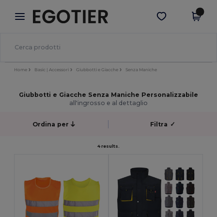
×
App Egotier
Scarica app
Prezzi migliori sull'app!
Home
Basic | Accessori
Giubbotti e Giacche
Senza Maniche
Giubbotti e Giacche Senza Maniche Personalizzabile
all'ingrosso e al dettaglio
Ordina per
Filtra
✓
4 results.