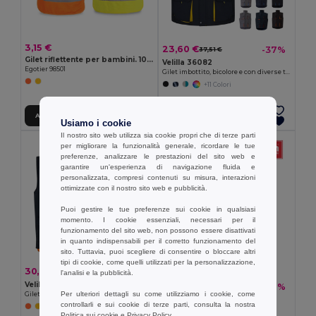
3,15 €
23,60 €
-37%
37,51 €
Gilet riflettente per bambini. 100% poliestere
Velilla 36082
Egotier 98501
Gilet imbottito, bicolore e con diverse tasche (120g/m²), in poliestere (100%)
+11 Colori
Aggiungi al carrello
Aggiungi al carrello
Usiamo i cookie
Il nostro sito web utilizza sia cookie propri che di terze parti
per migliorare la funzionalità generale, ricordare le tue
preferenze, analizzare le prestazioni del sito web e
garantire un'esperienza di navigazione fluida e
personalizzata, compresi contenuti su misura, interazioni
ottimizzate con il nostro sito web e pubblicità.
Puoi gestire le tue preferenze sui cookie in qualsiasi
momento. I cookie essenziali, necessari per il
funzionamento del sito web, non possono essere disattivati
in quanto indispensabili per il corretto funzionamento del
sito. Tuttavia, puoi scegliere di consentire o bloccare altri
tipi di cookie, come quelli utilizzati per la personalizzazione,
30,85 €
-44%
54,91 €
l'analisi e la pubblicità.
Velilla 36048
22,41 €
-30%
32,15 €
Per ulteriori dettagli su come utilizziamo i cookie, come
Gilet imbottito (220g/m²), reversibile e con diverse tasche, in poliestere (100%), con chiusura a zip e tirante reversibile
TH Clothes 30271
controllarli e sui cookie di terze parti, consulta la nostra
Gilet multi tasche
Politica sui cookie
e
Privacy Policy
.