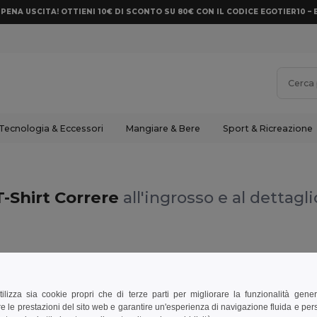
PENA USCITA! OTTIENI 10€ DI SCONTO SU 80€ CON IL CODICE EGOTIER10 – 
Tecnologia & Eccessori
Mangiare & Bere
Sport & Ricreazione
T-Shirt Correre
all'ingrosso e al dettagli
tilizza sia cookie propri che di terze parti per migliorare la funzionalità gener
e le prestazioni del sito web e garantire un'esperienza di navigazione fluida e pe