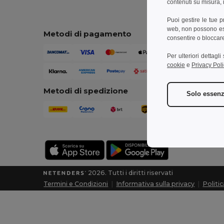
contenuti su misura, i
Puoi gestire le tue 
web, non possono esse
Metodi di pagamento
consentire o bloccare 
Per ulteriori dettagl
cookie
e
Privacy Poli
Metodi di spedizione
Solo essenz
2026. Tutti i diritti riservati
Termini e Condizioni
|
Informativa sulla privacy
|
Politi