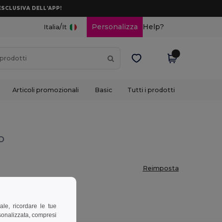
ESCLUSIVA DELL’APP!
/
Personalizza
Help?
Italia
It
Articoli promozionali
Basic
Tutti i prodotti
o
Reimposta
ale, ricordare le tue
rsonalizzata, compresi