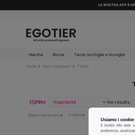
LA NOSTRA APP È AP
Marche
Borse
Tazze, bottiglie e stoviglie
Home
Basic | Accessori
T-Shirt
Ordina per
Filtri
No results.
Basic | Accessori
T-Shirt
Uso : Correre
Usiamo i cookie
Il nostro sito web u
preferenze, analizzar