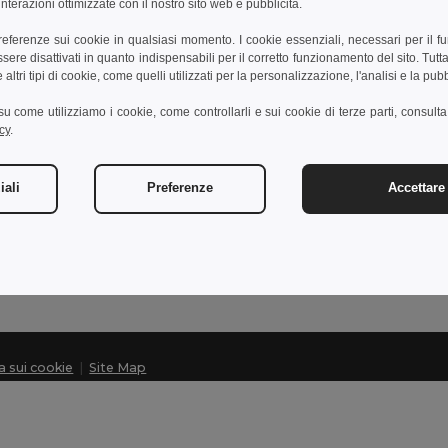
nterazioni ottimizzate con il nostro sito web e pubblicità.
preferenze sui cookie in qualsiasi momento. I cookie essenziali, necessari per il f
re disattivati in quanto indispensabili per il corretto funzionamento del sito. Tutta
Contattaci
altri tipi di cookie, come quelli utilizzati per la personalizzazione, l'analisi e la pubb
Cliente
i su come utilizziamo i cookie, come controllarli e sui cookie di terze parti, consult
cy
.
cliente@egotier.it
Vendite
vendite@egotier.it
iali
Preferenze
Accettare 
Assistenza
+39 0281 480 723
Lunedì - Giovedì: 10:00-13:00 e 14:00-17:30 Venerdì: 10:
ca sui cookie
|
Site Map