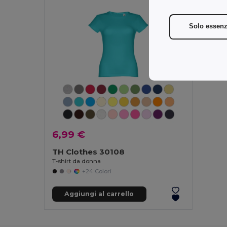
Solo essenz
6,99 €
TH Clothes 30108
T-shirt da donna
+24 Colori
Aggiungi al carrello