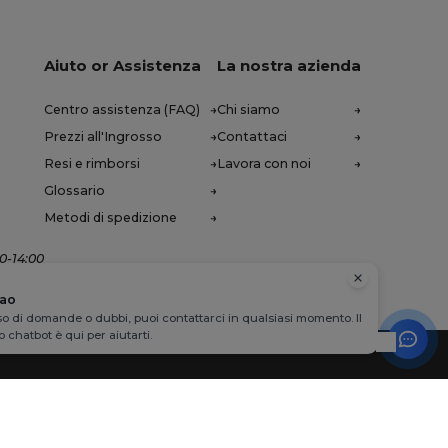
Aiuto or Assistenza
La nostra azienda
Centro assistenza (FAQ)
Chi siamo
Prezzi all'Ingrosso
Contattaci
Resi e rimborsi
Lavora con noi
Glossario
Metodi di spedizione
00-14:00
iao
so di domande o dubbi, puoi contattarci in qualsiasi momento. Il
o chatbot è qui per aiutarti.