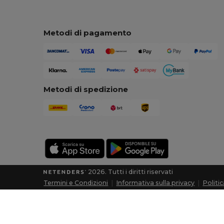
Metodi di pagamento
Metodi di spedizione
2026. Tutti i diritti riservati
Termini e Condizioni
|
Informativa sulla privacy
|
Politi