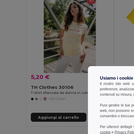
5,20 €
Usiamo i cookie
6,84
Il nostro sito web u
TH Clothes 30106
preferenze, analizzar
TH Clo
T-shirt sfiancata da donna in cotone
contenuti su misura, i
T-shirt 
+29 Colori
Puoi gestire le tue 
web, non possono esse
consentire o bloccare 
Aggiungi al carrello
Aggi
Per ulteriori dettagl
cookie
e
Privacy Poli