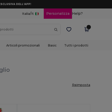
ESCLUSIVA DELL’APP!
/
Personalizza
Help?
Italia
It
Articoli promozionali
Basic
Tutti i prodotti
glio
Reimposta