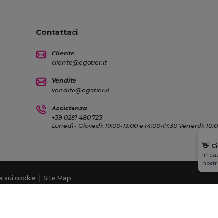
Contattaci
Cliente
cliente@egotier.it
Vendite
vendite@egotier.it
Assistenza
+39 0281 480 723
Lunedì - Giovedì: 10:00-13:00 e 14:00-17:30 Venerdì: 10:
👋
C
In ca
nostr
ca sui cookie
|
Site Map