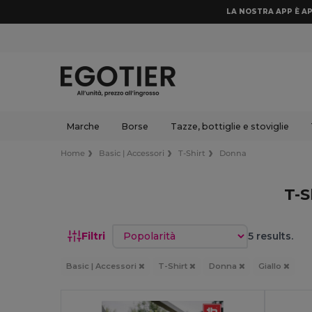
LA NOSTRA APP È AP
Marche
Borse
Tazze, bottiglie e stoviglie
Home
Basic | Accessori
T-Shirt
Donna
T-S
Ordina per
Filtri
5 results.
Basic | Accessori
T-Shirt
Donna
Giallo