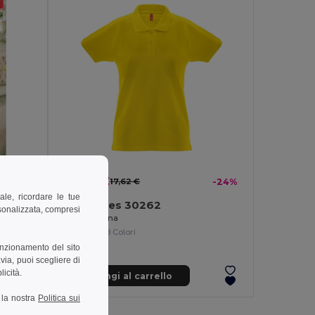
13,30 €
-18%
17,62 €
-24%
ale, ricordare le tue
TH Clothes 30262
rsonalizzata, compresi
Polo da donna
+8 Colori
unzionamento del sito
via, puoi scegliere di
licità.
Aggiungi al carrello
a la nostra
Politica sui