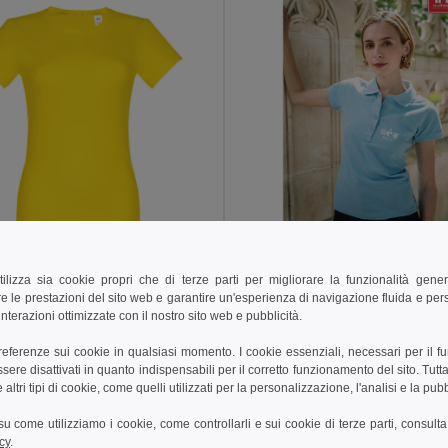
9,51 €
11,65 €
 €
tilizza sia cookie propri che di terze parti per migliorare la funzionalità gener
TH Clothes 30135
e le prestazioni del sito web e garantire un'esperienza di navigazione fluida e pe
thes 30114
Polo da donna
nterazioni ottimizzate con il nostro sito web e pubblicità.
da donna
+19 Colori
+12 Colori
preferenze sui cookie in qualsiasi momento. I cookie essenziali, necessari per il f
re disattivati in quanto indispensabili per il corretto funzionamento del sito. Tutta
altri tipi di cookie, come quelli utilizzati per la personalizzazione, l'analisi e la pubb
ungi al carrello
Aggiungi al carrello
i su come utilizziamo i cookie, come controllarli e sui cookie di terze parti, consult
cy
.